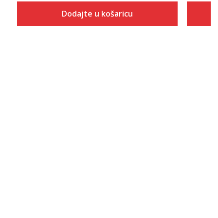
Dodajte u košaricu
Veličina
Dodaj u košaricu
ONESZ
6.5
7
7.5
8
8.5
9