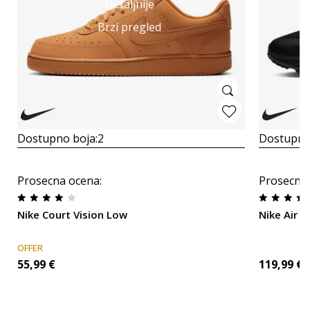
Detaljnije
Brzi pregled
Dostupno boja:
2
Dostupno
Prosecna ocena
:
Prosecna
Nike Court Vision Low
Nike Air M
OFFER
55,99
€
119,99
€