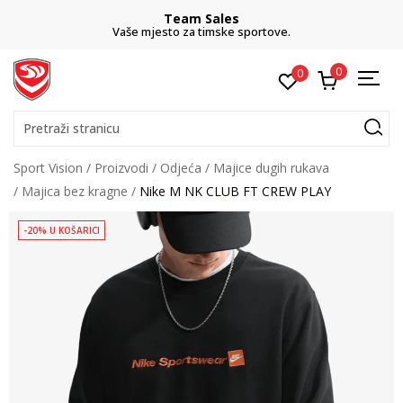
Team Sales
Vaše mjesto za timske sportove.
0
0
Pretraži stranicu
Sport Vision
Proizvodi
Odjeća
Majice dugih rukava
Majica bez kragne
Nike M NK CLUB FT CREW PLAY
-20% U KOŠARICI