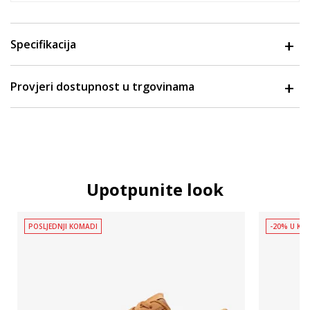
Specifikacija
Provjeri dostupnost u trgovinama
Upotpunite look
POSLJEDNJI KOMADI
-20% U KOŠ