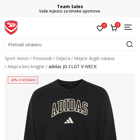
Team Sales
Vaše mjesto za timske sportove.
0
0
Pretraži stranicu
Sport Vision
Proizvodi
Odjeća
Majice dugih rukava
Majica bez kragne
adidas JG CLGT V-NECK
-20% U KOŠARICI