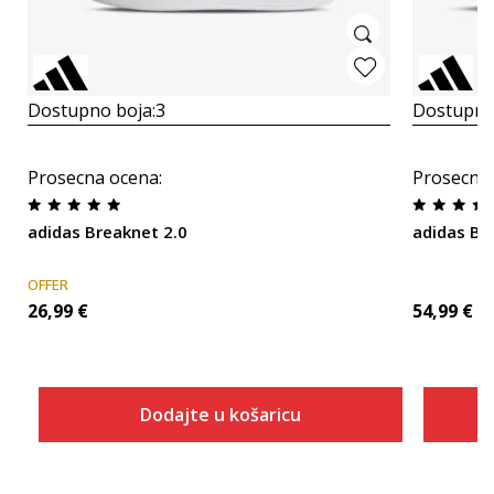
Dostupno boja:
3
Dostupno
Prosecna ocena
:
Prosecna
adidas Breaknet 2.0
adidas Ba
OFFER
26,99
€
54,99
€
Dodajte u košaricu
Veličina
Dodaj u košaricu
10K