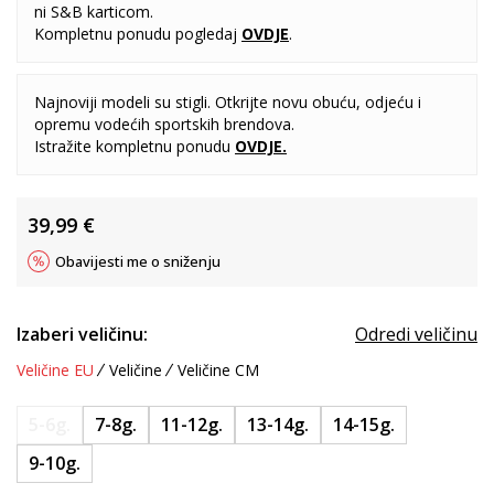
ni S&B karticom.
Kompletnu ponudu pogledaj
OVDJE
.
Najnoviji modeli su stigli. Otkrijte novu obuću, odjeću i
opremu vodećih sportskih brendova.
Istražite kompletnu ponudu
OVDJE
.
39,99
€
Obavijesti me o sniženju
Izaberi veličinu:
Odredi veličinu
Veličine EU
Veličine
Veličine CM
5-6g.
7-8g.
11-12g.
13-14g.
14-15g.
9-10g.