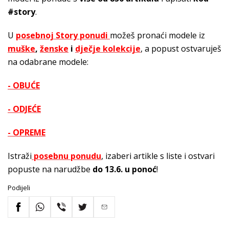
#story
.
U
posebnoj Story ponudi
možeš pronaći modele iz
muške
,
ženske
i
dječje kolekcije
, a popust ostvaruješ
na odabrane modele:
- OBUĆE
- ODJEĆE
- OPREME
Istraži
posebnu ponudu
, izaberi artikle s liste i ostvari
popuste na narudžbe
do 13.6. u ponoć
!
Podijeli