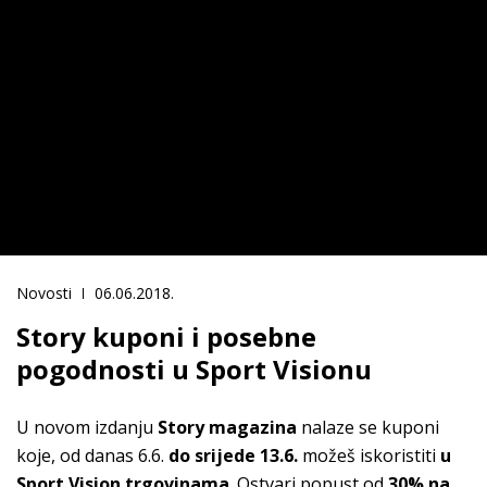
Novosti
06.06.2018.
Story kuponi i posebne
pogodnosti u Sport Visionu
U novom izdanju
Story magazina
nalaze se kuponi
koje, od danas 6.6.
do srijede 13.6.
možeš iskoristiti
u
Sport Vision trgovinama
. Ostvari popust od
30% na