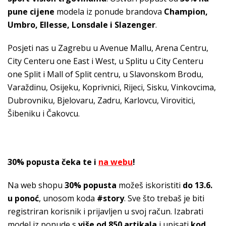
pune cijene
modela iz ponude brandova
Champion,
Umbro, Ellesse, Lonsdale i Slazenger
.
Posjeti nas u Zagrebu u Avenue Mallu, Arena Centru,
City Centeru one East i West, u Splitu u City Centeru
one Split i Mall of Split centru, u Slavonskom Brodu,
Varaždinu, Osijeku, Koprivnici, Rijeci, Sisku, Vinkovcima,
Dubrovniku, Bjelovaru, Zadru, Karlovcu, Virovitici,
Šibeniku i Čakovcu.
30% popusta čeka te i
na webu
!
Na web shopu
30% popusta
možeš iskoristiti
do 13.6.
u ponoć
, unosom koda
#story
. Sve što trebaš je biti
registriran korisnik i prijavljen u svoj račun. Izabrati
model iz ponude s
više od 850 artikala
i upisati
kod