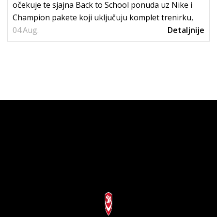
očekuje te sjajna Back to School ponuda uz Nike i
Champion pakete koji uključuju komplet trenirku,
04.
tenisice i...
Aug.
Detaljnije