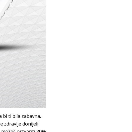
a bi ti bila zabavna.
e zdravlje donijeli
 možeš ostvariti
20%