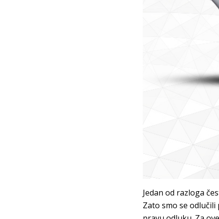
Jedan od razloga često
Zato smo se odlučili
pravu odluku. Za ove