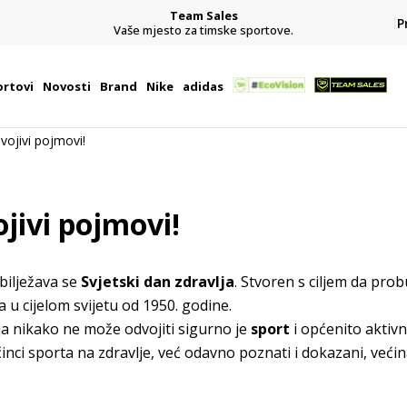
Team Sales
P
j
Vaše mjesto za timske sportove.
rtovi
Novosti
Brand
Nike
adidas
dvojivi pojmovi!
ojivi pojmovi!
bilježava se
Svjetski dan zdravlja
. Stvoren s ciljem da probu
a u cijelom svijetu od 1950. godine.
ja nikako ne može odvojiti sigurno je
sport
i općenito aktivn
činci sporta na zdravlje, već odavno poznati i dokazani, veći