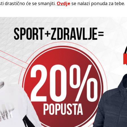
i drastično će se smanjiti.
Ovdj
e
se nalazi ponuda za tebe.