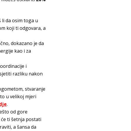
š li da osim toga u
om koji ti odgovara, a
lično, dokazano je da
nergije kao i za
oordinacije i
jetiti razliku nakon
 nogometom, stvaranje
to u velikoj mjeri
dje
.
nešto od gore
će ti šetnja postati
raviti, a šansa da