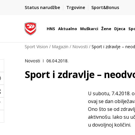
BOX NOW
Status narudžbe
Trgovine
Sport&Bonus
Dostava 1,50 €
| Više od 800 paketomata u Hrvatsko
HNS
Aktualno
Muškarci
Žene
Djeca
Spo
Sport Vision
Magazin
Novosti
Sport i zdravlje – neo
Novosti
06.04.2018.
Sport i zdravlje – neodv
U subotu, 7.4.2018. o
ovaj se dan obilježav
Ono što se od zdravl
aktivnošu. Iako su u
u dovoljnoj količini.