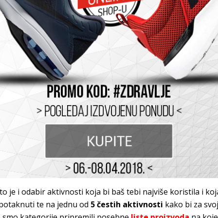
 je i odabir aktivnosti koja bi baš tebi najviše koristila i koj
 potaknuti te na jednu od
5 čestih aktivnosti
kako bi za svoj
 smo kategorije pripremili posebne
liste proizvoda
na koje