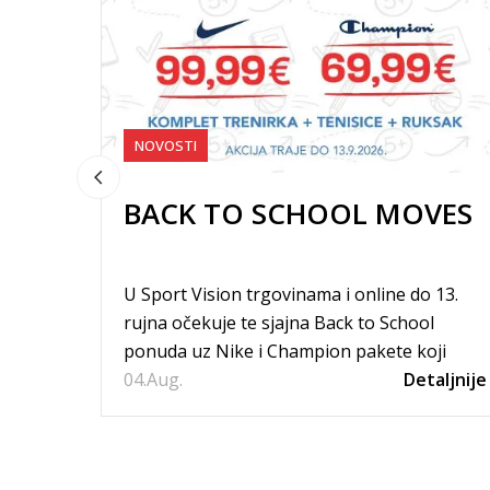
NOVOSTI
BACK TO SCHOOL MOVES
U Sport Vision trgovinama i online do 13.
rujna očekuje te sjajna Back to School
ponuda uz Nike i Champion pakete koji
04.
uključuju komplet trenirku, tenisice i...
Aug.
Detaljnije