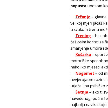
popusta
unosom k
•
Trčanje
– glavne p
velikoj mjeri jačaš k
u svakom trenu može
•
Trening
– bez obz
ćeš osim koristi za fi
smanjenje umora i de
•
Košarka
– sport z
motoričke sposobnost
nekoliko mjeseci ak
•
Nogomet
– od mn
nevjerojatne razine iz
utječe i na psihičko
•
Šetnja
– ako ti sv
navedenog, počni šeta
najbolja navika koju 