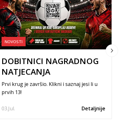
NOVOSTI
NOVO
DOBITNICI NAGRADNOG
DO
NATJECANJA
NAT
Prvi krug je završio. Klikni i saznaj jesi li u
Drugi k
prvih 13!
prvih 
03.
Jul.
Detaljnije
01.
Jul.