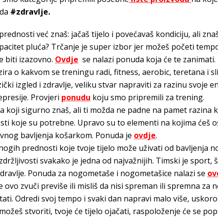
oda
#zdravlje.
rednosti već znaš: jačaš tijelo i povećavaš kondiciju, ali zna
apacitet pluća? Trčanje je super izbor jer možeš početi temp
 biti izazovno.
Ovdje
se nalazi ponuda koja će te zanimati.
ira o kakvom se treningu radi, fitness, aerobic, teretana i s
zički izgled i zdravlje, veliku stvar napraviti za razinu svoje e
presije. Provjeri
ponudu
koju smo pripremili za trening.
a koji sigurno znaš, ali ti možda ne padne na pamet razina k
i koje su potrebne. Upravo su to elementi na kojima ćeš os
tivnog bavljenja košarkom. Ponuda je
ovdje
.
ogih prednosti koje tvoje tijelo može uživati od bavljenja
držljivosti svakako je jedna od najvažnijih. Timski je sport, š
 zdravlje. Ponuda za nogometaše i nogometašice nalazi se
ov
e ovo zvuči previše ili misliš da nisi spreman ili spremna za 
ti. Odredi svoj tempo i svaki dan napravi malo više, uskoro 
možeš stvoriti, tvoje će tijelo ojačati, raspoloženje će se pop