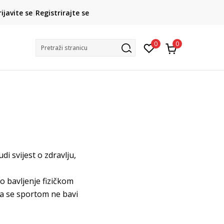
CLICK& COLLECT
rijavite se
Registrirajte se
besplatno preuzimanje u trgovini
0
0
Pretraži stranicu
di svijest o zdravlju,
o bavljenje fizičkom
na se sportom ne bavi