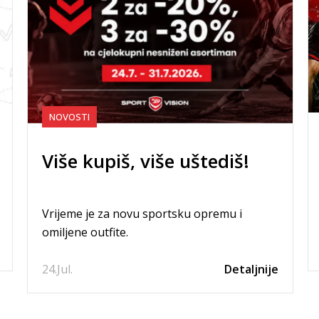
NOVOSTI
Više kupiš, više uštediš!
Vrijeme je za novu sportsku opremu i
omiljene outfite.
24.
Jul.
Detaljnije