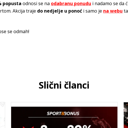
% popusta
odnosi se na
odabranu ponudu
i nadamo se da ć
rtom. Akcija traje
do nedjelje u ponoć
i samo je
na webu
ta
ose se odmah!
Slični članci