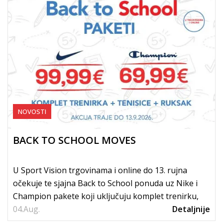
NOVOSTI
BACK TO SCHOOL MOVES
U Sport Vision trgovinama i online do 13. rujna
očekuje te sjajna Back to School ponuda uz Nike i
Champion pakete koji uključuju komplet trenirku,
04.
tenisice i...
Aug.
Detaljnije