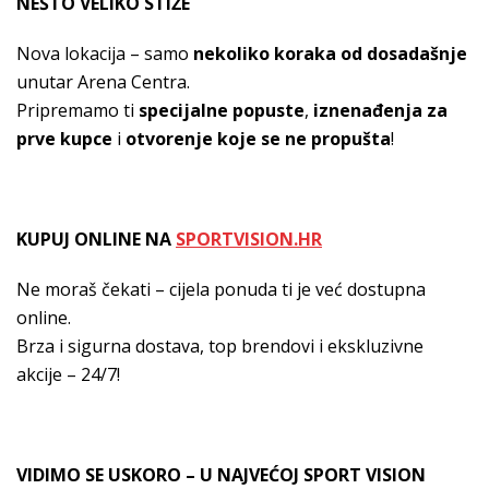
NEŠTO VELIKO STIŽE
Nova lokacija – samo
nekoliko koraka od dosadašnje
unutar Arena Centra.
Pripremamo ti
specijalne popuste
,
iznenađenja za
prve kupce
i
otvorenje koje se ne propušta
!
KUPUJ ONLINE NA
SPORTVISION.HR
Ne moraš čekati – cijela ponuda ti je već dostupna
online.
Brza i sigurna dostava, top brendovi i ekskluzivne
akcije – 24/7!
VIDIMO SE USKORO – U NAJVEĆOJ SPORT VISION