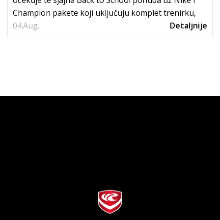
očekuje te sjajna Back to School ponuda uz Nike i
Champion pakete koji uključuju komplet trenirku,
04.
tenisice i...
Aug.
Detaljnije