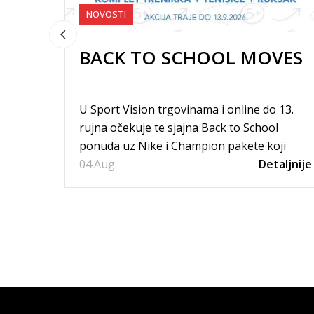
NOVOSTI
BACK TO SCHOOL MOVES
U Sport Vision trgovinama i online do 13.
rujna očekuje te sjajna Back to School
ponuda uz Nike i Champion pakete koji
04.
uključuju komplet trenirku, tenisice i...
Aug.
Detaljnije