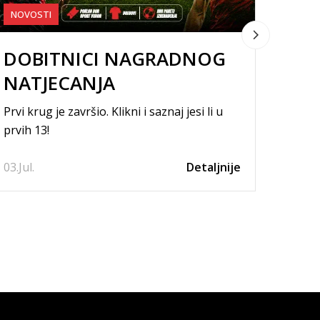
NOVOSTI
NOVO
DOBITNICI NAGRADNOG
DO
NATJECANJA
NAT
Prvi krug je završio. Klikni i saznaj jesi li u
Drugi k
prvih 13!
prvih 
03.
Jul.
Detaljnije
01.
Jul.