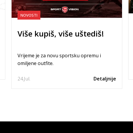
NOVOSTI
Više kupiš, više uštediš!
Vrijeme je za novu sportsku opremu i
omiljene outfite.
24.
Jul.
Detaljnije