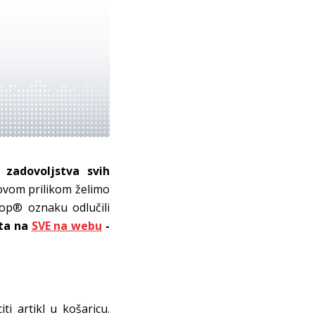
 zadovoljstva svih
ovom prilikom želimo
op® oznaku odlučili
ta na
SVE na webu
-
citi artikl u košaricu.