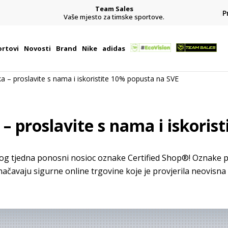
Team Sales
P
j
Vaše mjesto za timske sportove.
rtovi
Novosti
Brand
Nike
adidas
a – proslavite s nama i iskoristite 10% popusta na SVE
– proslavite s nama i iskoris
ovog tjedna ponosni nosioc oznake Certified Shop®! Oznake 
ačavaju sigurne online trgovine koje je provjerila neovisna 