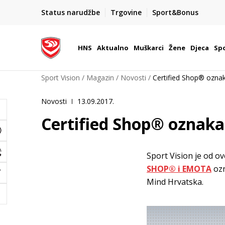
BOX NOW
Status narudžbe
Trgovine
Sport&Bonus
Dostava 1,50 €
| Više od 800 paketomata u Hrvatsko
HNS
Aktualno
Muškarci
Žene
Djeca
Spo
Sport Vision
Magazin
Novosti
Certified Shop® oznak
Novosti
13.09.2017.
Certified Shop® oznaka 
Sport Vision je od 
SHOP® i EMOTA
ozn
Mind Hrvatska.