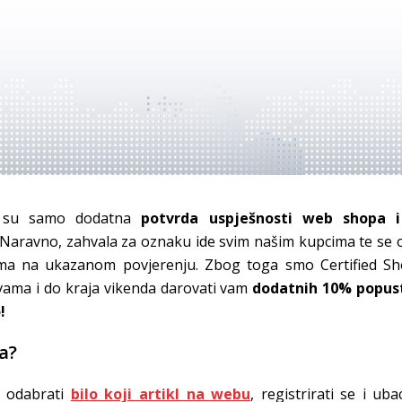
a su samo dodatna
potvrda uspješnosti web shopa i
 Naravno, zahvala za oznaku ide svim našim kupcima te se 
ama na ukazanom povjerenju. Zbog toga smo Certified Sh
 vama i do kraja vikenda darovati vam
dodatnih 10% popus
!
a?
t odabrati
bilo koji artikl na webu
, registrirati se i uba