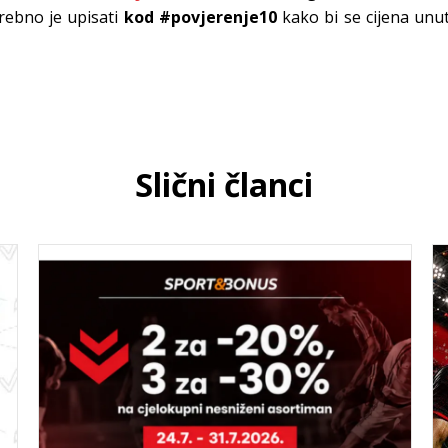
rebno je upisati
kod #povjerenje10
kako bi se cijena unu
Slični članci