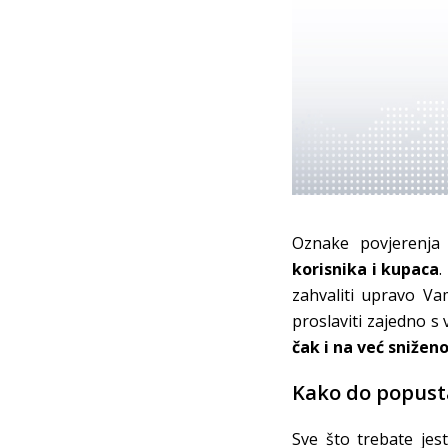
Oznake povjerenj
korisnika i kupaca
.
zahvaliti upravo V
proslaviti zajedno s
čak i na već sniženo
Kako do popust
Sve što trebate jes