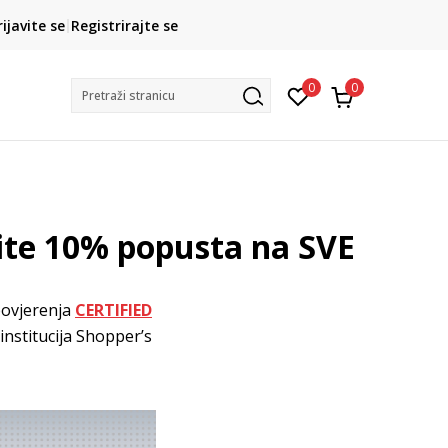
CLICK& COLLECT
rijavite se
Registrirajte se
besplatno preuzimanje u trgovini
0
0
Pretraži stranicu
tite 10% popusta na SVE
povjerenja
CERTIFIED
institucija Shopper’s