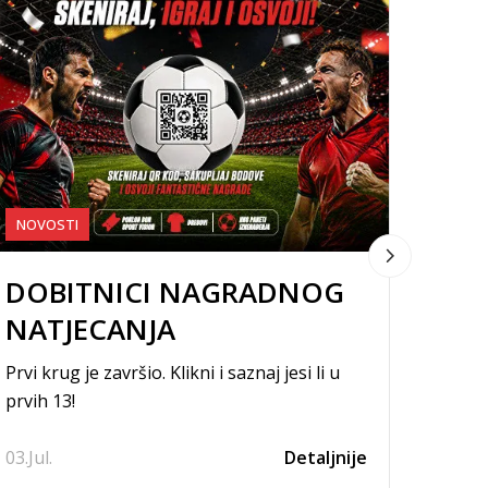
NOVOSTI
NOVO
DOBITNICI NAGRADNOG
DO
NATJECANJA
NAT
Prvi krug je završio. Klikni i saznaj jesi li u
Drugi k
prvih 13!
prvih 
03.
Jul.
Detaljnije
01.
Jul.