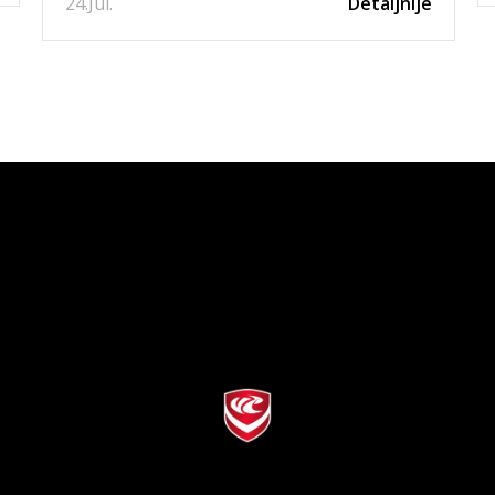
24.
Jul.
Detaljnije