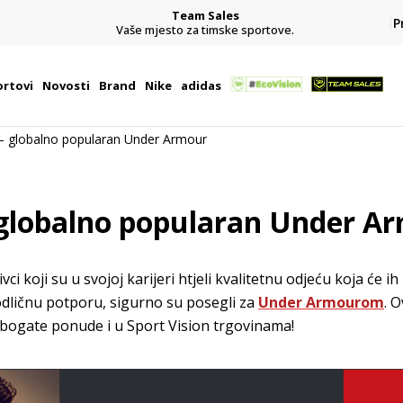
Team Sales
P
j
Vaše mjesto za timske sportove.
rtovi
Novosti
Brand
Nike
adidas
 – globalno popularan Under Armour
 globalno popularan Under A
vci koji su u svojoj karijeri htjeli kvalitetnu odjeću koja će ih p
 odličnu potporu, sigurno su posegli za
Under Armourom
. 
 bogate ponude i u Sport Vision trgovinama!