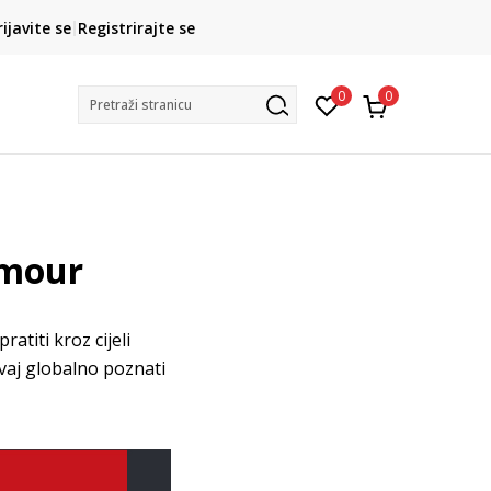
CLICK& COLLECT
rijavite se
Registrirajte se
besplatno preuzimanje u trgovini
0
0
Pretraži stranicu
rmour
ratiti kroz cijeli
Ovaj globalno poznati