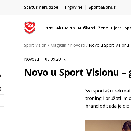
BOX NOW
Status narudžbe
Trgovine
Sport&Bonus
Dostava 1,50 €
| Više od 800 paketomata u Hrvatsko
HNS
Aktualno
Muškarci
Žene
Djeca
Spo
Sport Vision
Magazin
Novosti
Novo u Sport Visionu
Novosti
07.09.2017.
Novo u Sport Visionu –
Svi sportaši i rekreati
trening i pružati im
brand od sada je dio