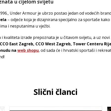
znata u cijelom svijetu
996., Under Armour je ubrzo postao jedan od vodećih brando
ela
– odjeće koja je dizajnirana specijalno za sportaše kako 
ima i nesputanima u vježbi.
i kvaliteta izrade prepoznata je u čitavom svijetu, a uz nov
CCO East Zagreb, CCO West Zagreb, Tower Centeru Rijek
onudu na
web shopu
, od sada će i hrvatski sportaši i rekreat
nd!
Slični članci