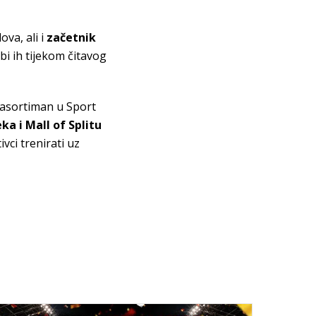
va, ali i
začetnik
bi ih tijekom čitavog
i asortiman u Sport
a i Mall of Splitu
ivci trenirati uz