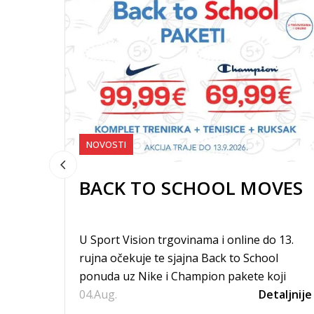
NOVOSTI
BACK TO SCHOOL MOVES
U Sport Vision trgovinama i online do 13.
rujna očekuje te sjajna Back to School
ponuda uz Nike i Champion pakete koji
04.
uključuju komplet trenirku, tenisice i...
Aug.
Detaljnije