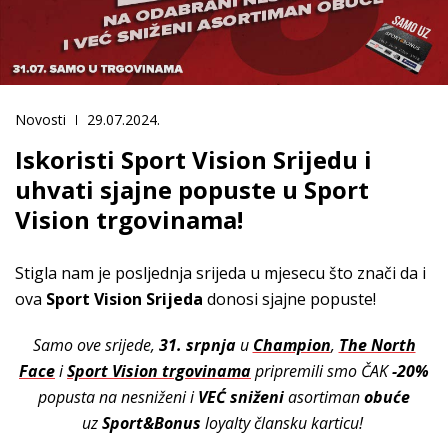
Novosti
29.07.2024.
Iskoristi Sport Vision Srijedu i
uhvati sjajne popuste u Sport
Vision trgovinama!
Stigla nam je posljednja srijeda u mjesecu što znači da i
ova
Sport Vision Srijeda
donosi sjajne popuste!
Samo ove srijede,
31. srpnja
u
Champion
,
The North
Face
i
Sport Vision trgovinama
prip
remili smo ČAK
-20%
popusta na nesniženi i
VEĆ sniženi
asortiman
obuće
uz
Sport&Bonus
loyalty člansku karticu!