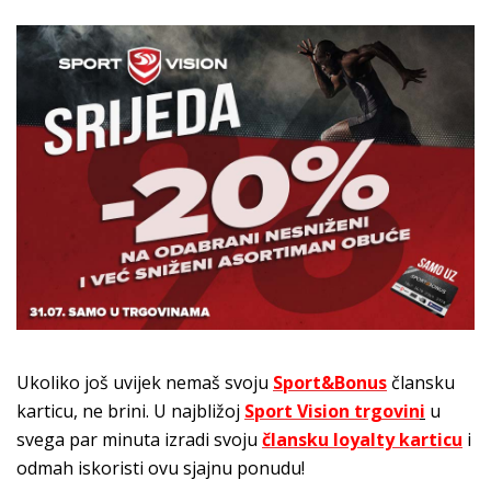
Ukoliko još uvijek nemaš svoju
Sport&Bonus
člansku
karticu, ne brini. U najbližoj
Sport Vision trgovin
i
u
svega par minuta izradi svoju
člansku loyalty karticu
i
odmah iskoristi ovu sjajnu ponudu!