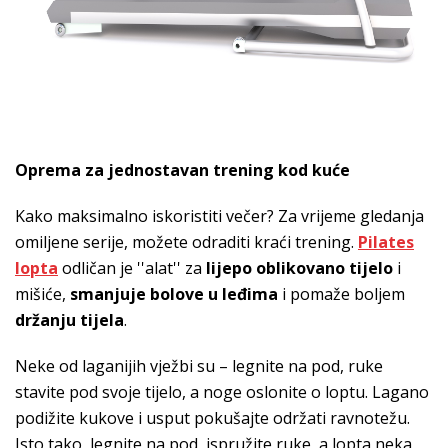
Oprema za jednostavan trening kod kuće
Kako maksimalno iskoristiti večer? Za vrijeme gledanja
omiljene serije, možete odraditi kraći trening.
Pilates
lopta
odličan je ''alat'' za
lijepo oblikovano tijelo
i
mišiće,
smanjuje bolove u leđima
i pomaže boljem
držanju tijela
.
Neke od laganijih vježbi su – legnite na pod, ruke
stavite pod svoje tijelo, a noge oslonite o loptu. Lagano
podižite kukove i usput pokušajte održati ravnotežu.
Isto tako, legnite na pod, ispružite ruke, a lopta neka