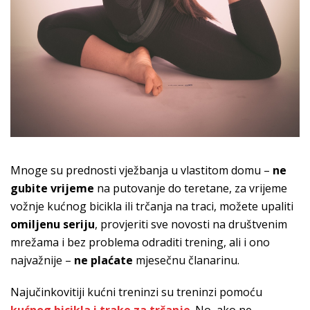
Mnoge su prednosti vježbanja u vlastitom domu –
ne
gubite vrijeme
na putovanje do teretane, za vrijeme
vožnje kućnog bicikla ili trčanja na traci, možete upaliti
omiljenu seriju
, provjeriti sve novosti na društvenim
mrežama i bez problema odraditi trening, ali i ono
najvažnije –
ne plaćate
mjesečnu članarinu.
Najučinkovitiji kućni treninzi su treninzi pomoću
kućnog bicikla i trake za trčanje
. No, ako ne