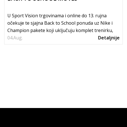
U Sport Vision trgovinama i online do 13. rujna
očekuje te sjajna Back to School ponuda uz Nike i
Champion pakete koji uključuju komplet trenirku,
04.
tenisice i...
Aug.
Detaljnije