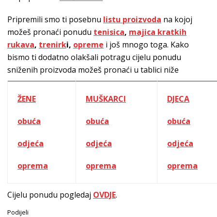
Pripremili smo ti posebnu
listu proizvoda
na kojoj
možeš pronaći ponudu
tenisica
,
majica kratkih
rukava
,
trenirk
i,
opreme
i još mnogo toga. Kako
bismo ti dodatno olakšali potragu cijelu ponudu
sniženih proizvoda možeš pronaći u tablici niže
ŽENE
MUŠKARCI
DJECA
obuća
obuća
obuća
odjeća
odjeća
odjeća
oprema
oprema
oprema
Cijelu ponudu pogledaj
OVDJE
.
Podijeli