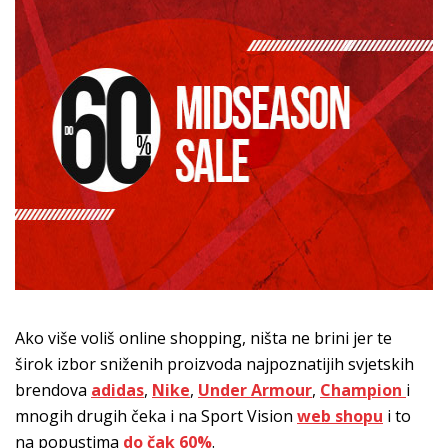
Ako više voliš online shopping, ništa ne brini jer te
širok izbor sniženih proizvoda najpoznatijih svjetskih
brendova
adidas
,
Nike
,
Under Armour
,
Champion
i
mnogih drugih čeka i na Sport Vision
web shopu
i to
na popustima
do čak 60%
.