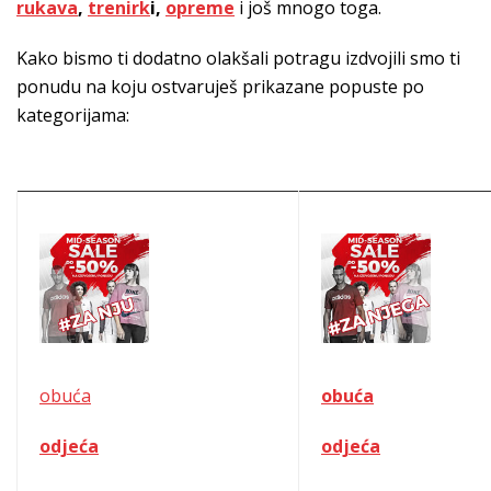
rukava
,
trenirk
i,
opreme
i još mnogo toga.
Kako bismo ti dodatno olakšali potragu izdvojili smo ti
ponudu na koju ostvaruješ prikazane popuste po
kategorijama:
obuća
obuća
odjeća
odjeća