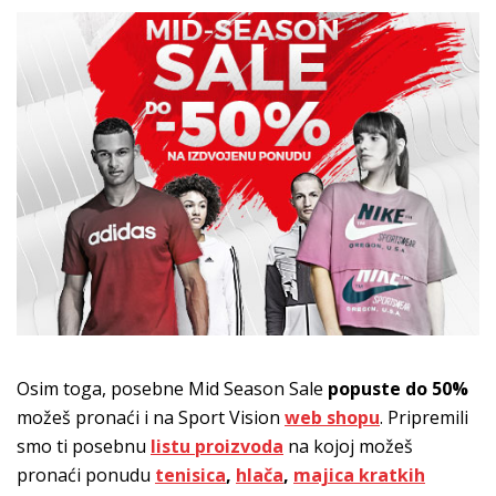
Osim toga, posebne Mid Season Sale
popuste do 50%
možeš pronaći i na Sport Vision
web shopu
. Pripremili
smo ti posebnu
listu proizvoda
na kojoj možeš
pronaći ponudu
tenisica
,
hlača
,
majica kratkih