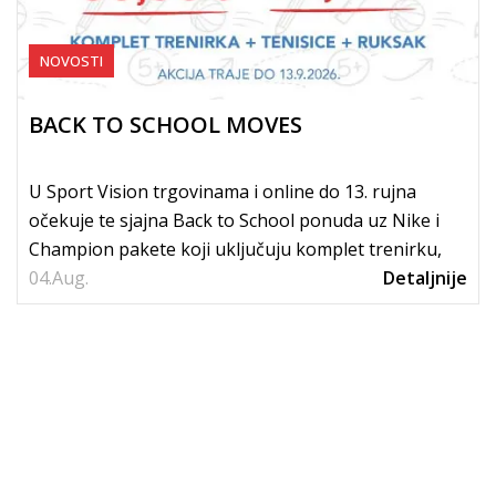
NOVOSTI
BACK TO SCHOOL MOVES
U Sport Vision trgovinama i online do 13. rujna
očekuje te sjajna Back to School ponuda uz Nike i
Champion pakete koji uključuju komplet trenirku,
04.
tenisice i...
Aug.
Detaljnije