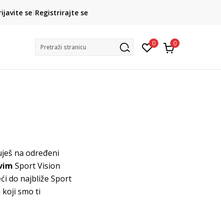
CLICK& COLLECT
rijavite se
Registrirajte se
besplatno preuzimanje u trgovini
0
0
Pretraži stranicu
ješ na određeni
vim
Sport Vision
ći do najbliže Sport
 koji smo ti