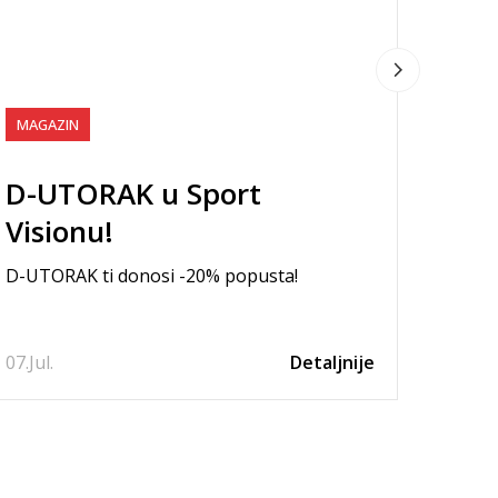
DO
NAT
MAGAZIN
Prvi kr
prvih 
D-UTORAK u Sport
Visionu!
03.
Jul.
D-UTORAK ti donosi -20% popusta!
07.
Jul.
Detaljnije