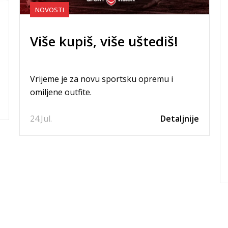
NOVOSTI
Više kupiš, više uštediš!
Vrijeme je za novu sportsku opremu i
omiljene outfite.
24.
Jul.
Detaljnije