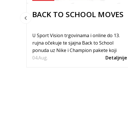
BACK TO SCHOOL MOVES
U Sport Vision trgovinama i online do 13.
rujna očekuje te sjajna Back to School
ponuda uz Nike i Champion pakete koji
04.
uključuju komplet trenirku, tenisice i...
Aug.
Detaljnije