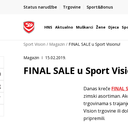
BOX NOW
Status narudžbe
Trgovine
Sport&Bonus
Dostava 1,50 €
| Više od 800 paketomata u Hrvatsko
HNS
Aktualno
Muškarci
Žene
Djeca
Spo
Sport Vision
Magazin
FINAL SALE u Sport Visionu!
Magazin
15.02.2019.
FINAL SALE u Sport Vis
Danas kreče
FINAL 
zimski asortiman. Akc
trgovinama s trajan
Vision trgovine ili d
pripremili.