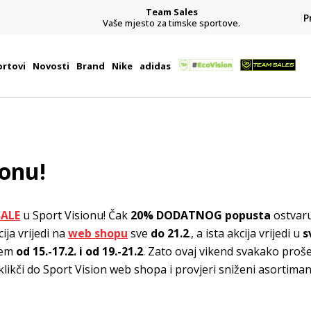
Team Sales
P
j
Vaše mjesto za timske sportove.
rtovi
Novosti
Brand
Nike
adidas
ionu!
SALE
u Sport Visionu! Čak
20% DODATNOG popusta
ostvaru
ija vrijedi na
web shopu
sve
do 21.2
., a ista akcija vrijedi u
s
jem
od 15.-17.2. i od 19.-21.2
. Zato ovaj vikend svakako proše
oklikči do Sport Vision web shopa i provjeri sniženi asortiman