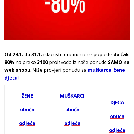
Od 29.1. do 31.1.
iskoristi fenomenalne popuste
do čak
80%
na preko
3100
proizvoda iz naše ponude
SAMO na
web shopu
. Niže provjeri ponudu za
muškarce
,
žene
i
djecu
!
ŽENE
MUŠKARCI
DJECA
obuća
obuća
obuća
odjeća
odjeća
odjeća