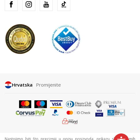
Hrvatska
Promijenite
Nastojimo biti što precizniji u opisu proizvoda, prikazu slika i samih