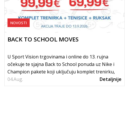
NOVOSTI
BACK TO SCHOOL MOVES
U Sport Vision trgovinama i online do 13. rujna
očekuje te sjajna Back to School ponuda uz Nike i
Champion pakete koji uključuju komplet trenirku,
04.
tenisice i...
Aug.
Detaljnije