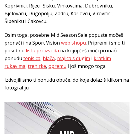
Koprivnici, Rijeci, Sisku, Vinkovcima, Dubrovniku,
Bjelovaru, Dugopolju, Zadru, Karlovcu, Virovitici,
Šibeniku i Čakovcu.
Osim toga, posebne Mid Season Sale popuste možeš
pronaći i na Sport Vision
web shopu
. Pripremili smo ti
posebnu
listu proizvoda
na kojoj ćeš moći pronaći
ponudu
tenisica
,
hlača
,
majica s dugim
i
kratkim
rukavima
,
trenirke
,
opremu
i još mnogo toga.
Izdvojili smo ti ponudu obuće, do koje dolaziš klikom na
fotografiju.