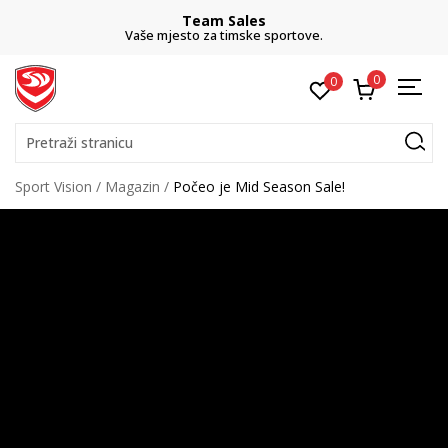
Team Sales
Vaše mjesto za timske sportove.
0
0
Pretraži stranicu
Sport Vision
Magazin
Počeo je Mid Season Sale!