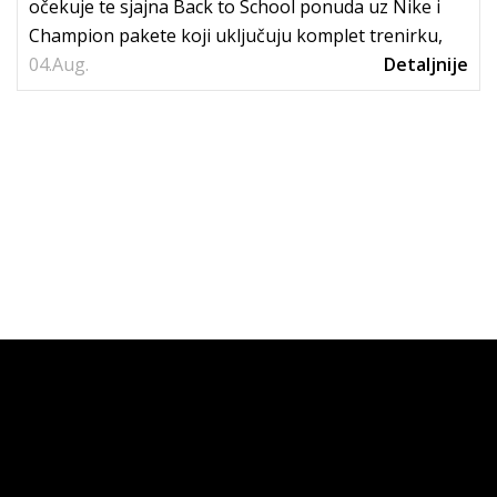
očekuje te sjajna Back to School ponuda uz Nike i
Champion pakete koji uključuju komplet trenirku,
04.
tenisice i...
Aug.
Detaljnije