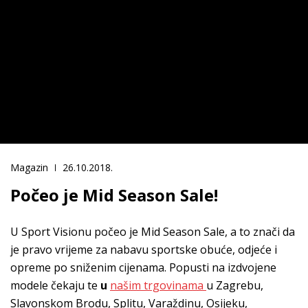
Magazin
26.10.2018.
Počeo je Mid Season Sale!
U Sport Visionu počeo je Mid Season Sale, a to znači da
je pravo vrijeme za nabavu sportske obuće, odjeće i
opreme po sniženim cijenama. Popusti na izdvojene
modele čekaju te
u
našim trgovinama
u Zagrebu,
Slavonskom Brodu, Splitu, Varaždinu, Osijeku,