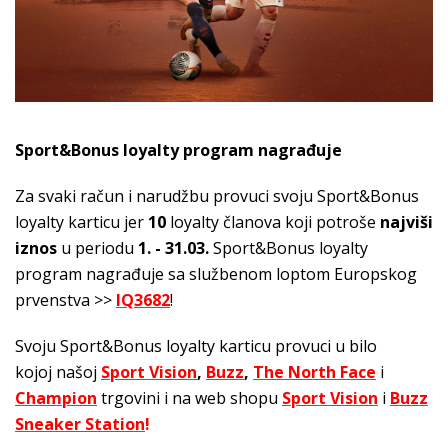
Sport&Bonus loyalty program nagrađuje
Za svaki račun i narudžbu provuci svoju Sport&Bonus
loyalty karticu jer
10
loyalty članova koji potroše
najviši
iznos
u periodu
1. - 31.03.
Sport&Bonus loyalty
program nagrađuje sa službenom loptom Europskog
prvenstva >>
IQ3682
!
Svoju Sport&Bonus loyalty karticu provuci u bilo
kojoj našoj
Sport Vision
,
Buzz
,
The North Face
i
Champion
trgovini i na web shopu
Sport Vision
i
Buzz
Sneaker Station
!