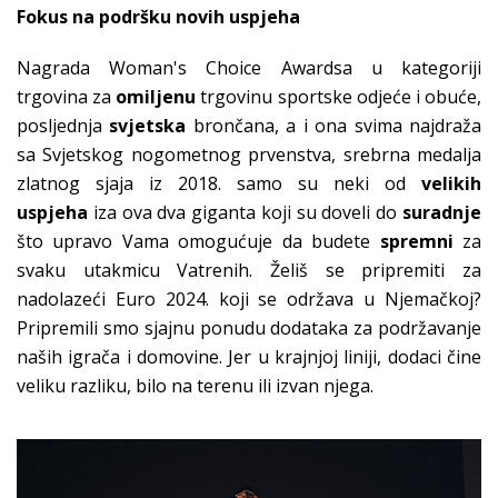
Fokus na podršku novih uspjeha
Nagrada Woman's Choice Awardsa u kategoriji
trgovina za
omiljenu
trgovinu sportske odjeće i obuće,
posljednja
svjetska
brončana, a i ona svima najdraža
sa Svjetskog nogometnog prvenstva, srebrna medalja
zlatnog sjaja iz 2018. samo su neki od
velikih
uspjeha
iza ova dva giganta koji su doveli do
suradnje
što upravo Vama omogućuje da budete
spremni
za
svaku utakmicu Vatrenih. Želiš se pripremiti za
nadolazeći Euro 2024. koji se održava u Njemačkoj?
Pripremili smo sjajnu ponudu dodataka za podržavanje
naših igrača i domovine. Jer u krajnjoj liniji, dodaci čine
veliku razliku, bilo na terenu ili izvan njega.