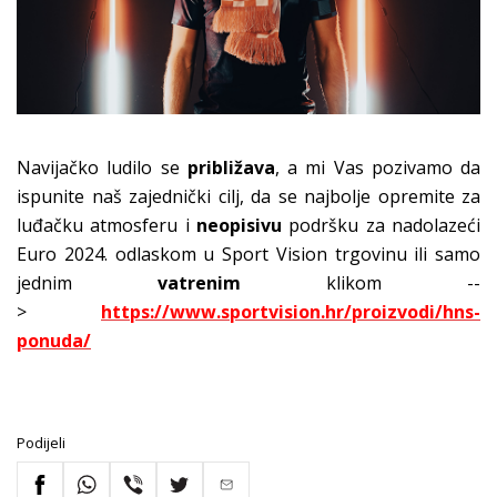
Navijačko ludilo se
približava
, a mi Vas pozivamo da
ispunite naš zajednički cilj, da se najbolje opremite za
luđačku atmosferu i
neopi
sivu
podršku za nadolazeći
Euro 2024. odlaskom u Sport Vision trgovinu ili samo
jednim
vatrenim
klikom --
>
https://www.sportvision.hr/proizvodi/hns-
ponuda/
Podijeli