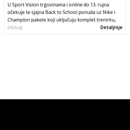
U Sport Vision trgovinama i online do 13. rujna
očekuje te sjajna Back to School ponuda uz Nike i
Champion pakete koji uključuju komplet trenirku,
04.
tenisice i...
Aug.
Detaljnije