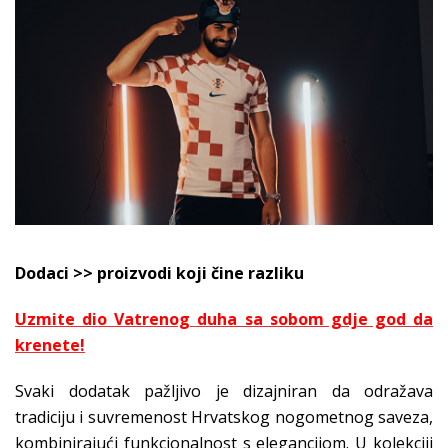
Dodaci >> proizvodi koji čine razliku
Uzmite dio Vatrenog duha sa sobom gdje god da
krenete!
Svaki dodatak pažljivo je dizajniran da odražava
tradiciju i suvremenost Hrvatskog nogometnog saveza,
kombinirajući funkcionalnost s elegancijom. U kolekciji