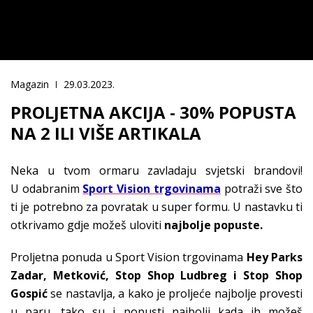
Magazin
29.03.2023.
PROLJETNA AKCIJA - 30% POPUSTA
NA 2 ILI VIŠE ARTIKALA
Neka u tvom ormaru zavladaju svjetski brandovi!
U odabranim
Sport Vision trgovinama
potraži sve što
ti je potrebno za povratak u super formu. U nastavku ti
otkrivamo gdje možeš uloviti
najbolje popuste.
Proljetna ponuda u Sport Vision trgovinama
Hey Parks
Zadar, Metković, Stop Shop Ludbreg i Stop Shop
Gospić
se nastavlja, a kako je proljeće najbolje provesti
u paru, tako su i popusti najbolji kada ih možeš