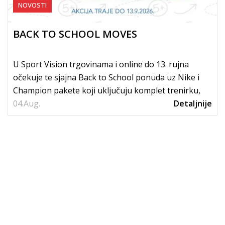
NOVOSTI
BACK TO SCHOOL MOVES
U Sport Vision trgovinama i online do 13. rujna
očekuje te sjajna Back to School ponuda uz Nike i
Champion pakete koji uključuju komplet trenirku,
04.
tenisice i...
Aug.
Detaljnije