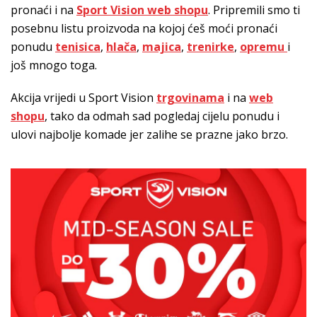
pronaći i na
Sport Vision web shopu
. Pripremili smo ti
posebnu listu proizvoda na kojoj ćeš moći pronaći
ponudu
tenisica
,
hlača
,
majica
,
trenirke
,
opremu
i
još mnogo toga.
Akcija vrijedi u Sport Vision
trgovinama
i na
web
shopu
, tako da odmah sad pogledaj cijelu ponudu i
ulovi najbolje komade jer zalihe se prazne jako brzo.