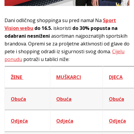
Dani odličnog shoppinga su pred nama! Na
Sport
Vision webu
do 16.5.
iskoristi
do 30% popusta na
odabrani nesniženi
asortiman najpoznatijih sportskih
brandova. Opremi se za proljetne aktivnosti od glave do
pete i shopping odradi iz sigurnosti svog doma.
Cijelu
ponudu
potraži u tablici niže:
ŽENE
MUŠKARCI
DJECA
Obuća
Obuća
Obuća
Odjeća
Odjeća
Odjeća