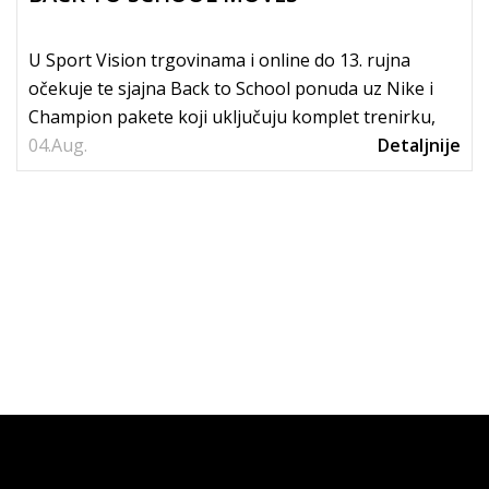
U Sport Vision trgovinama i online do 13. rujna
očekuje te sjajna Back to School ponuda uz Nike i
Champion pakete koji uključuju komplet trenirku,
04.
tenisice i...
Aug.
Detaljnije