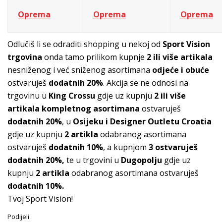
Oprema
Oprema
Oprema
Odlučiš li se odraditi shopping u nekoj od
Sport Vision
trgovina
onda tamo prilikom kupnje
2 ili više artikala
nesniženog i već sniženog asortimana
odjeće i obuće
ostvaruješ
dodatnih 20%
. Akcija se ne odnosi na
trgovinu u
King Crossu
gdje uz kupnju
2 ili više
artikala
kompletnog asortimana
ostvaruješ
dodatnih 20%
, u
Osijeku i Designer Outletu Croatia
gdje uz kupnju
2 artikla
odabranog asortimana
ostvaruješ
dodatnih 10%
, a kupnjom
3 ostvaruješ
dodatnih 20%,
te u trgovini u
Dugopolju
gdje uz
kupnju
2 artikla
odabranog asortimana ostvaruješ
dodatnih 10%.
Tvoj Sport Vision!
Podijeli