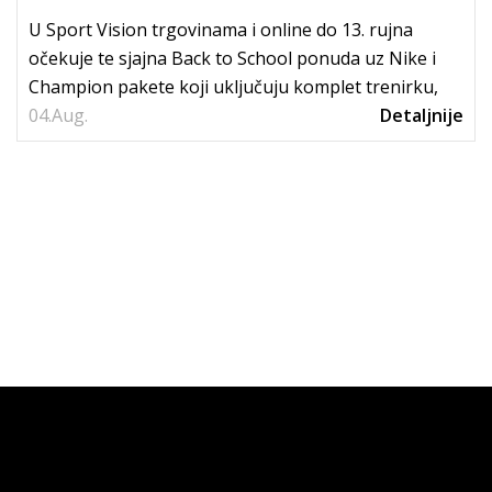
U Sport Vision trgovinama i online do 13. rujna
očekuje te sjajna Back to School ponuda uz Nike i
Champion pakete koji uključuju komplet trenirku,
04.
tenisice i...
Aug.
Detaljnije