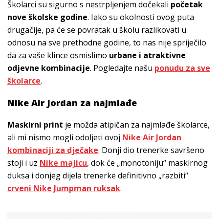
Školarci su sigurno s nestrpljenjem dočekali
početak
nove školske godine
. Iako su okolnosti ovog puta
drugačije, pa će se povratak u školu razlikovati u
odnosu na sve prethodne godine, to nas nije spriječilo
da za vaše klince osmislimo
urbane i atraktivne
odjevne kombinacije
. Pogledajte našu
ponudu za sve
školarce
.
Nike Air Jordan za najmlađe
Maskirni print
je možda atipičan za najmlađe školarce,
ali mi nismo mogli odoljeti ovoj
Nike Air Jordan
kombinaciji za dječake
. Donji dio trenerke savršeno
stoji i uz
Nike majicu
, dok će „monotoniju“ maskirnog
duksa i donjeg dijela trenerke definitivno „razbiti“
crveni Nike Jumpman ruksak
.