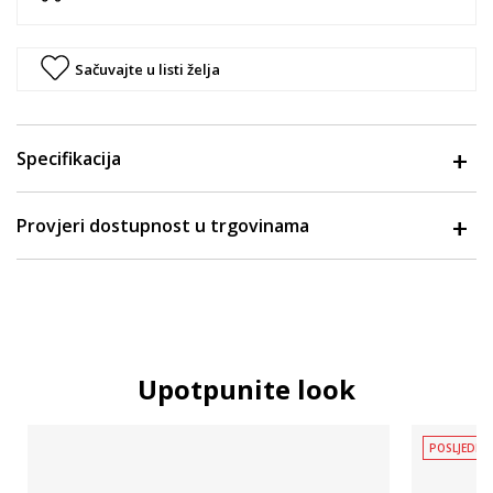
Sačuvajte u listi želja
Specifikacija
Provjeri dostupnost u trgovinama
Upotpunite look
POSLJEDNJ