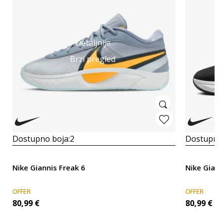
Detaljnije
Brzi pregled
Dostupno boja:
2
Dostupno
Nike Giannis Freak 6
Nike Giann
OFFER
OFFER
80,99
€
80,99
€