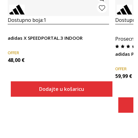
Dostupno boja:
1
Dostupno
adidas X SPEEDPORTAL.3 INDOOR
Prosecna
OFFER
adidas P
48,00
€
OFFER
59,99
€
Dodajte u košaricu
Veličina
Dodaj u košaricu
6
6-