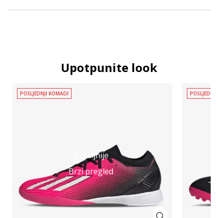
Upotpunite look
POSLJEDNJI KOMADI
POSLJEDNJ
Detaljnije
Brzi pregled