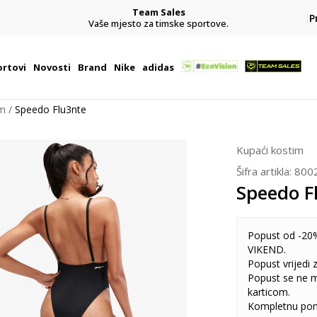
Team Sales
P
j
Vaše mjesto za timske sportove.
rtovi
Novosti
Brand
Nike
adidas
im
Speedo Flu3nte
Kupaći kostim
Šifra artikla:
800
Speedo F
Popust od -20%
VIKEND.
Popust vrijedi
Popust se ne 
karticom.
Kompletnu pon