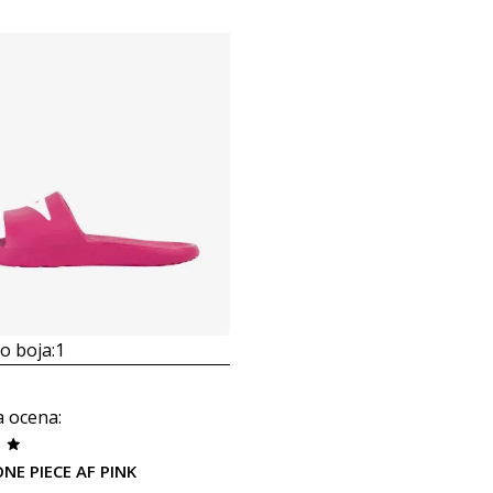
 boja:
1
a ocena
:
NE PIECE AF PINK