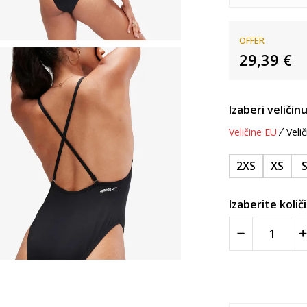
OFFER
29,39
€
Izaberi veličinu
Veličine EU
Velič
2XS
XS
Izaberite količ