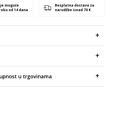
 je moguće
Besplatna dostava za
 roku od 14 dana
narudžbe iznad 70 €
tupnost u trgovinama