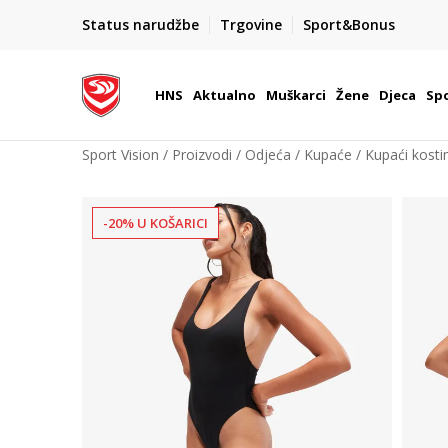
BOX NOW
Status narudžbe
Trgovine
Sport&Bonus
Dostava 1,50 €
| Više od 800 paketomata u Hrvatsko
HNS
Aktualno
Muškarci
Žene
Djeca
Spo
Sport Vision
Proizvodi
Odjeća
Kupaće
Kupaći kost
-20% U KOŠARICI