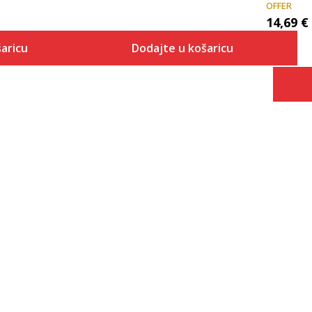
OFFER
14,69
€
aricu
Dodajte u košaricu
Veličina
 košaricu
Dodaj u košaricu
4
5
6
7
8