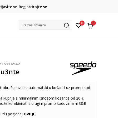
CLICK& COLLECT
rijavite se
Registrirajte se
besplatno preuzimanje u trgovini
0
0
Pretraži stranicu
276914542
lu3nte
 obračunava se automatski u košarici uz promo kod
 za kupnje s minimalnim iznosom košarice od 20 €.
može kombinirati s drugim promo kodovima ni S&B
udu pogledaj
OVDJE
.