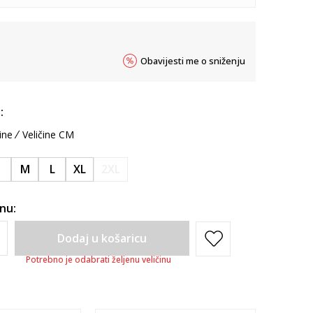
Obavijesti me o sniženju
:
ine
Veličine CM
S
M
L
XL
2XL
inu:
Dodaj u košaricu
Potrebno je odabrati željenu veličinu