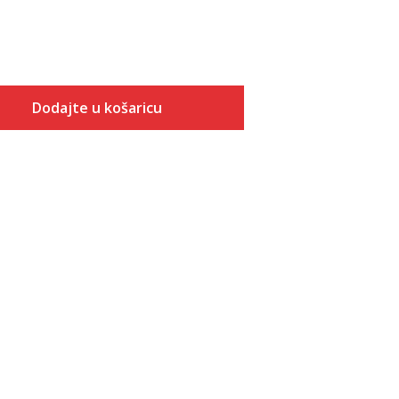
Dodajte u košaricu
Veličina
Dodaj u košaricu
ONESZ
3
4
5
6