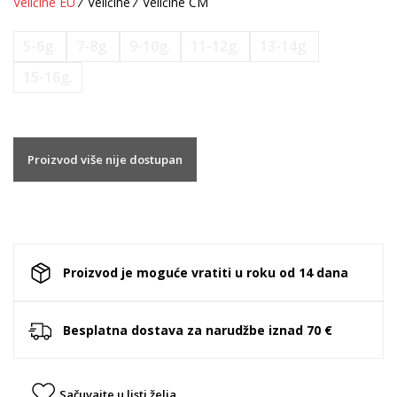
Veličine EU
Veličine
Veličine CM
5-6g.
7-8g.
9-10g.
11-12g.
13-14g.
15-16g.
Proizvod više nije dostupan
Proizvod je moguće vratiti u roku od 14 dana
Besplatna dostava za narudžbe iznad 70 €
Sačuvajte u listi želja