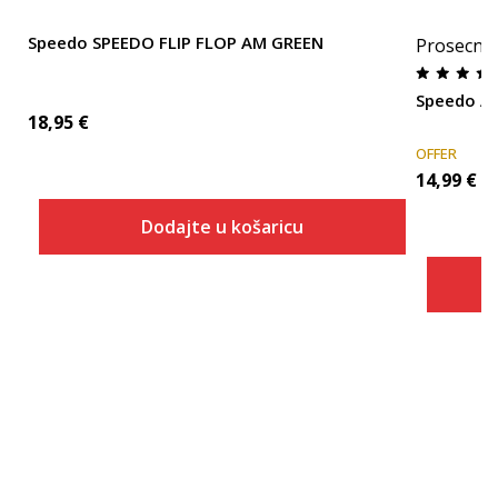
Speedo SPEEDO FLIP FLOP AM GREEN
Prosecna
Speedo A
18,95
€
OFFER
14,99
€
Dodajte u košaricu
Veličina
Dodaj u košaricu
7
8
9
10