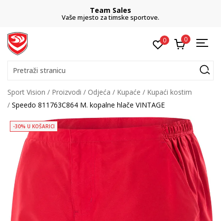
Team Sales
Vaše mjesto za timske sportove.
0
0
Pretraži stranicu
Sport Vision
Proizvodi
Odjeća
Kupaće
Kupaći kostim
Speedo 811763C864 M. kopalne hlače VINTAGE
-30% U KOŠARICI