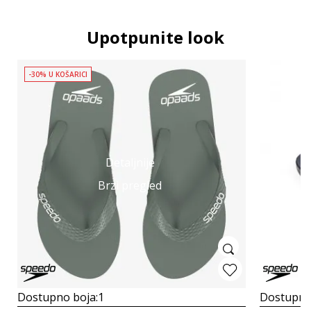
Upotpunite look
-30% U KOŠARICI
Detaljnije
Brzi pregled
Dostupno boja:
1
Dostupno