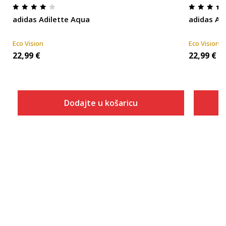
adidas Adilette Aqua
adidas Ad
Eco Vision
Eco Vision
22,99
€
22,99
€
Dodajte u košaricu
Veličina
Dodaj u košaricu
ONESZ
4
5
6