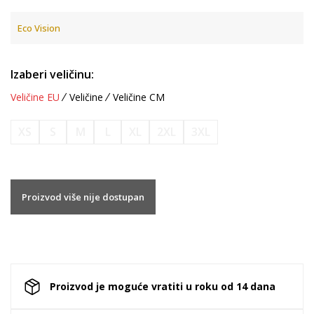
Eco Vision
Izaberi veličinu:
Veličine EU
Veličine
Veličine CM
XS
S
M
L
XL
2XL
3XL
Proizvod više nije dostupan
Proizvod je moguće vratiti u roku od 14 dana