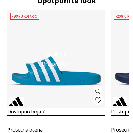
Upotpunite look
-20% U KOŠARICI
-20% U KOŠ
Detaljnije
Brzi pregled
Dostupno boja:
7
Dostupno
Prosecna ocena
:
Prosecna