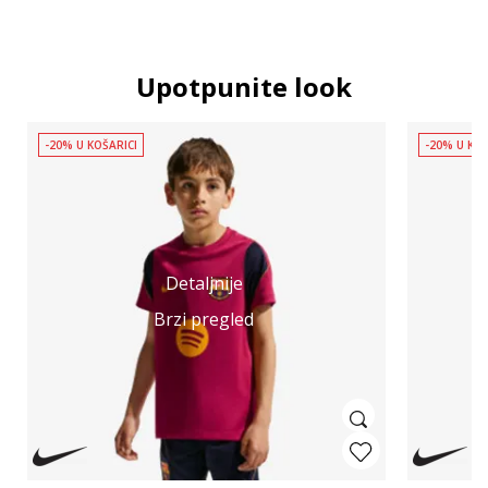
Upotpunite look
-20% U KOŠARICI
-20% U KOŠ
Detaljnije
Brzi pregled