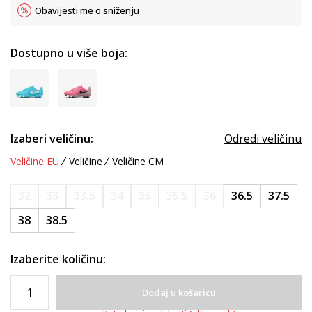
Obavijesti me o sniženju
Dostupno u više boja:
Izaberi veličinu:
Odredi veličinu
Veličine EU
Veličine
Veličine CM
32
33
33.5
34
35
35.5
36
36.5
37.5
38
38.5
Izaberite količinu:
Dodaj u košaricu