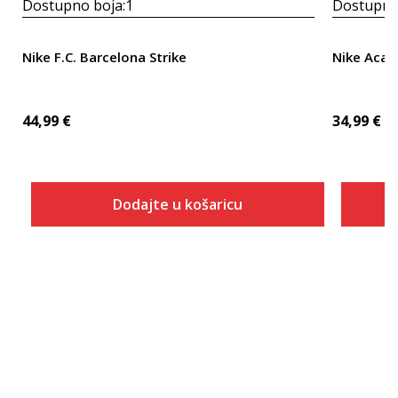
Dostupno boja:
1
Dostupno
Nike F.C. Barcelona Strike
Nike Aca
44,99
€
34,99
€
Dodajte u košaricu
Veličina
Dodaj u košaricu
XS
S
M