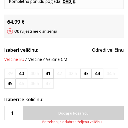
Kompletnu ponudu pogledaj
OVDJE
.
64,99
€
Obavijesti me o sniženju
Izaberi veličinu:
Odredi veličinu
Veličine EU
Veličine
Veličine CM
39
40
40.5
41
42
42.5
43
44
44.5
45
46
46.5
47
Izaberite količinu:
Dodaj u košaricu
Potrebno je odabrati željenu veličinu