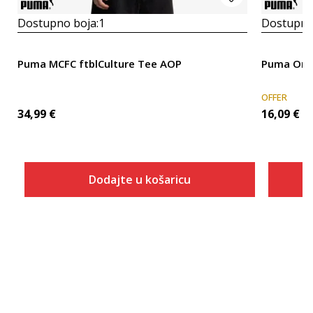
Dostupno boja:
1
Dostupno
Puma MCFC ftblCulture Tee AOP
Puma Orbi
OFFER
34,99
€
16,09
€
Dodajte u košaricu
Veličina
Dodaj u košaricu
XS
S
M