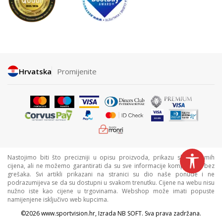
Hrvatska
Promijenite
Nastojimo biti što precizniji u opisu proizvoda, prikazu slika i samih
cijena, ali ne možemo garantirati da su sve informacije kompletne i bez
grešaka. Svi artikli prikazani na stranici su dio naše ponude i ne
podrazumijeva se da su dostupni u svakom trenutku. Cijene na webu nisu
nužno iste kao cijene u trgovinama. Webshop može imati popuste
namijenjene isključivo web kupcima.
©2026
www.sportvision.hr
, Izrada
NB SOFT
. Sva prava zadržana.