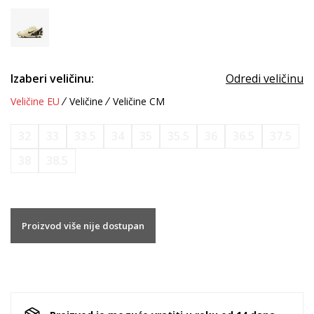
Izaberi veličinu:
Odredi veličinu
Veličine EU
Veličine
Veličine CM
32
33
33.5
34
35
35.5
36
36.5
37.5
38
38.5
Proizvod više nije dostupan