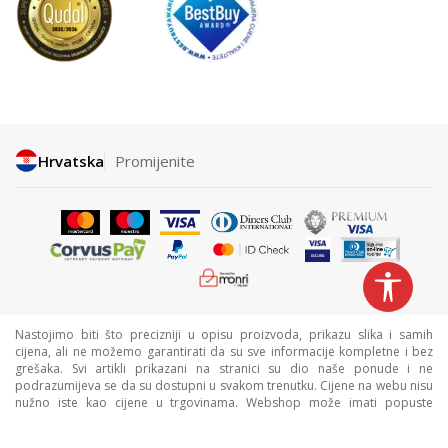
Hrvatska
Promijenite
Nastojimo biti što precizniji u opisu proizvoda, prikazu slika i samih
cijena, ali ne možemo garantirati da su sve informacije kompletne i bez
grešaka. Svi artikli prikazani na stranici su dio naše ponude i ne
podrazumijeva se da su dostupni u svakom trenutku. Cijene na webu nisu
nužno iste kao cijene u trgovinama. Webshop može imati popuste
namijenjene isključivo web kupcima.
©2026
www.sportvision.hr
, Izrada
NB SOFT
. Sva prava zadržana.