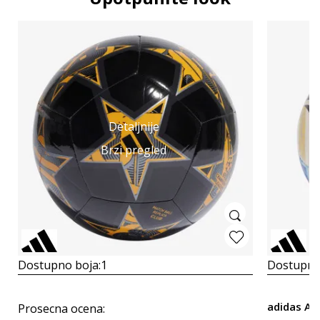
Detaljnije
Brzi pregled
Dostupno boja:
1
Dostupno
adidas Ar
Prosecna ocena
: