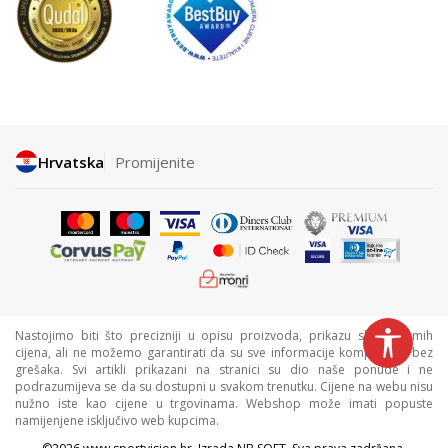
Hrvatska
Promijenite
Nastojimo biti što precizniji u opisu proizvoda, prikazu slika i samih
cijena, ali ne možemo garantirati da su sve informacije kompletne i bez
grešaka. Svi artikli prikazani na stranici su dio naše ponude i ne
podrazumijeva se da su dostupni u svakom trenutku. Cijene na webu nisu
nužno iste kao cijene u trgovinama. Webshop može imati popuste
namijenjene isključivo web kupcima.