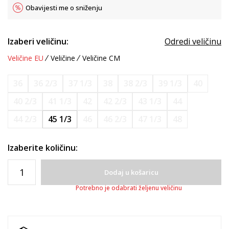
Obavijesti me o sniženju
Izaberi veličinu:
Odredi veličinu
Veličine EU
Veličine
Veličine CM
36
36 2/3
37 1/3
38
38 2/3
39 1/3
40
40 2/3
41 1/3
42
42 2/3
43 1/3
44
44 2/3
45 1/3
46
46 2/3
47 1/3
48
Izaberite količinu:
Dodaj u košaricu
Potrebno je odabrati željenu veličinu