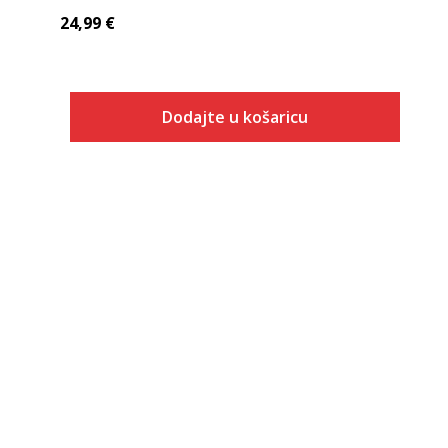
24,99
€
Dodajte u košaricu
Veličina
Dodaj u košaricu
116
128
152
164
176