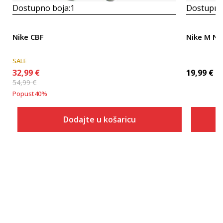
Dostupno boja:
1
Dostupno
Nike CBF
Nike M NK 
SALE
32,99
€
19,99
€
54,99
€
Popust
40
%
Dodajte u košaricu
Veličina
Dodaj u košaricu
S
M
L