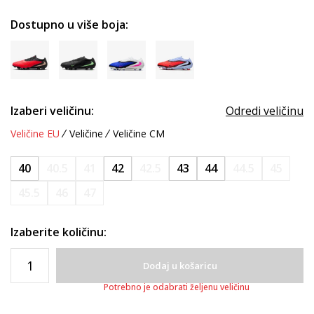
Dostupno u više boja:
Izaberi veličinu:
Odredi veličinu
Veličine EU
Veličine
Veličine CM
40
40.5
41
42
42.5
43
44
44.5
45
45.5
46
47
Izaberite količinu:
Dodaj u košaricu
Potrebno je odabrati željenu veličinu