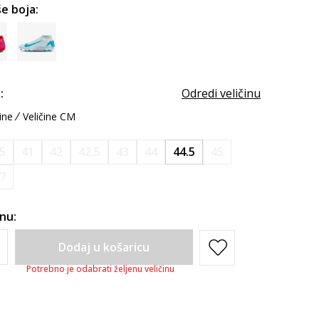
e boja:
:
Odredi veličinu
ine
Veličine CM
.5
41
42
42.5
43
44
44.5
45
7
inu:
Dodaj u košaricu
Potrebno je odabrati željenu veličinu