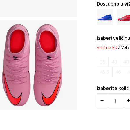
Dostupno u viš
Izaberi veličinu
Veličine EU
Velič
39
40
40
45.5
46
4
Izaberite količ