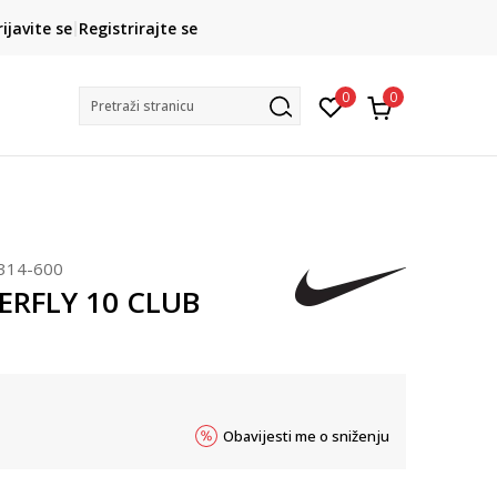
CLICK& COLLECT
rijavite se
Registrirajte se
besplatno preuzimanje u trgovini
0
0
Pretraži stranicu
314-600
ERFLY 10 CLUB
Obavijesti me o sniženju