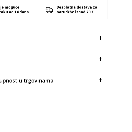
 je moguće
Besplatna dostava za
 roku od 14 dana
narudžbe iznad 70 €
tupnost u trgovinama