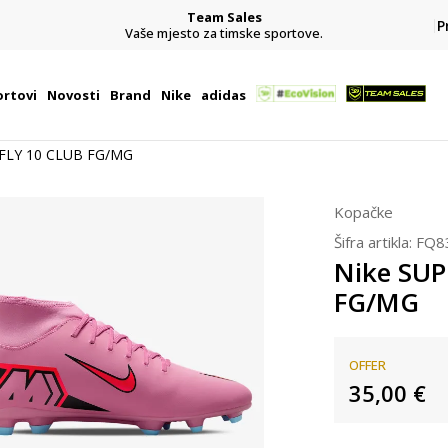
Team Sales
P
j
Vaše mjesto za timske sportove.
rtovi
Novosti
Brand
Nike
adidas
FLY 10 CLUB FG/MG
Kopačke
Šifra artikla:
FQ8
Nike SUP
FG/MG
OFFER
35,00
€