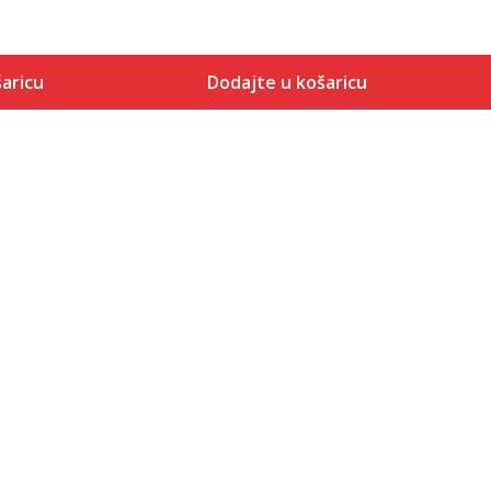
aricu
Dodajte u košaricu
Veličina
 košaricu
Dodaj u košaricu
S
M
L
XL
2XL