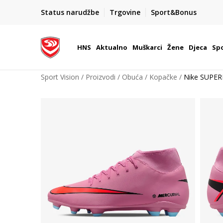
BOX NOW
Status narudžbe
Trgovine
Sport&Bonus
Dostava 1,50 €
| Više od 800 paketomata u Hrvatsko
HNS
Aktualno
Muškarci
Žene
Djeca
Spo
Sport Vision
Proizvodi
Obuća
Kopačke
Nike SUPER