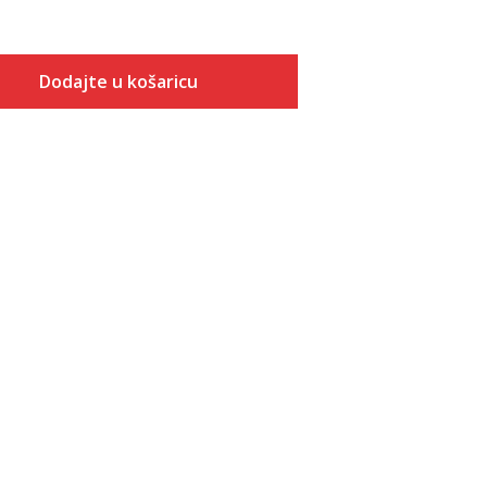
Dodajte u košaricu
Veličina
Dodaj u košaricu
S
M
L
XL
2XL
3XL