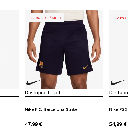
-20% U KOŠARICI
-20% U
Dostupno boja:
1
Dostupno
Nike F.C. Barcelona Strike
Nike PSG 
47,99
€
54,99
€