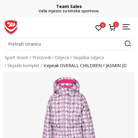
Team Sales
Vaše mjesto za timske sportove.
0
0
Pretraži stranicu
Sport Vision
Proizvodi
Odjeća
Skijaška odjeća
Skijaški komplet
Icepeak OVERALL CHILDREN / JASMIN JD