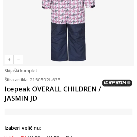
Skijaški komplet
Šifra artikla:
2150502I-635
Icepeak OVERALL CHILDREN /
JASMIN JD
Izaberi veličinu: