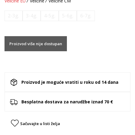
Veličine EU
Veličine
Veličine CM
2-3g.
3-4g.
4-5g.
5-6g.
6-7g.
Proizvod više nije dostupan
Proizvod je moguće vratiti u roku od 14 dana
Besplatna dostava za narudžbe iznad 70 €
Sačuvajte u listi želja