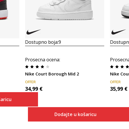
Dostupno boja:
9
Dostupno
Prosecna ocena
:
Prosecn
Nike Court Borough Mid 2
Nike Cou
OFFER
OFFER
34,99
€
35,99
€
aricu
Dodajte u košaricu
 košaricu
Veličina