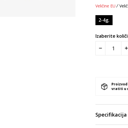
Veličine EU
Velič
2-4g.
Izaberite količ
Proizvod
vratiti u
Specifikacija