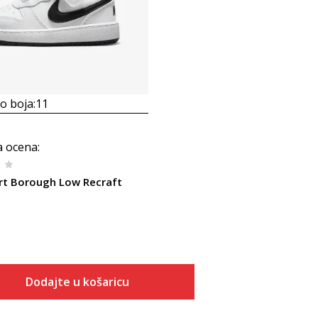
 boja:
11
a ocena
:
rt Borough Low Recraft
Dodajte u košaricu
Veličina