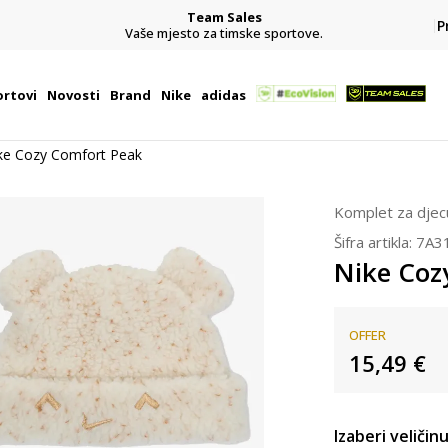
Team Sales
P
j
Vaše mjesto za timske sportove.
rtovi
Novosti
Brand
Nike
adidas
ke Cozy Comfort Peak
Komplet za djec
Šifra artikla:
7A3
Nike Coz
OFFER
15,49
€
Izaberi veličinu