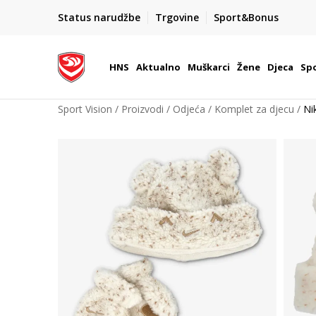
BOX NOW
Status narudžbe
Trgovine
Sport&Bonus
Dostava 1,50 €
| Više od 800 paketomata u Hrvatsko
HNS
Aktualno
Muškarci
Žene
Djeca
Spo
Sport Vision
Proizvodi
Odjeća
Komplet za djecu
Ni