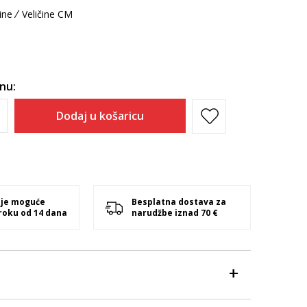
ine
Veličine CM
inu:
Dodaj u košaricu
 je moguće
Besplatna dostava za
 roku od 14 dana
narudžbe iznad 70 €