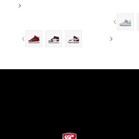
9C
10C