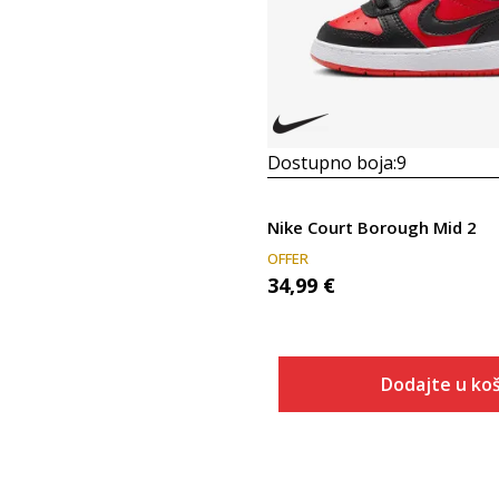
Dostupno boja:
9
Nike Court Borough Mid 2
OFFER
34,99
€
Dodajte u koš
Veličina
Dodaj u
2C