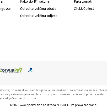
ra
Kako do R1 računa
Paketomati
rigovori
Odredite veličinu obuće
Click&Collect
Odredite veličinu odjeće
oizvoda, prikazu slika i samih cijena, ali ne možemo garantirati da su sve informa
de i ne podrazumijeva se da su dostupni u svakom trenutku. Cijene na webu n
ne isključivo web kupcima.
©2026
www.sportvision.hr
, Izrada
NB SOFT
. Sva prava zadržana.