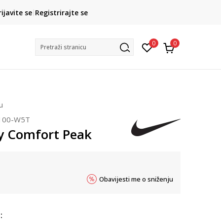
CLICK& COLLECT
rijavite se
Registrirajte se
besplatno preuzimanje u trgovini
0
0
Pretraži stranicu
u
100-W5T
y Comfort Peak
Obavijesti me o sniženju
: