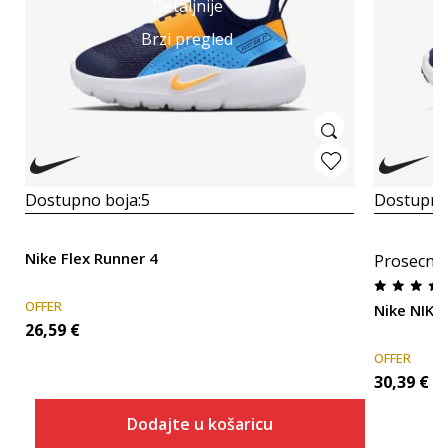
Detaljnije
Brzi pregled
Dostupno boja:
5
Dostupno
Nike Flex Runner 4
Prosecna
OFFER
Nike NIK
26,59
€
OFFER
30,39
€
Dodajte u košaricu