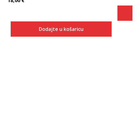
18,00
€
Dodajte u košaricu
Veličina
Dodaj u košaricu
40
41
42
43
44
45