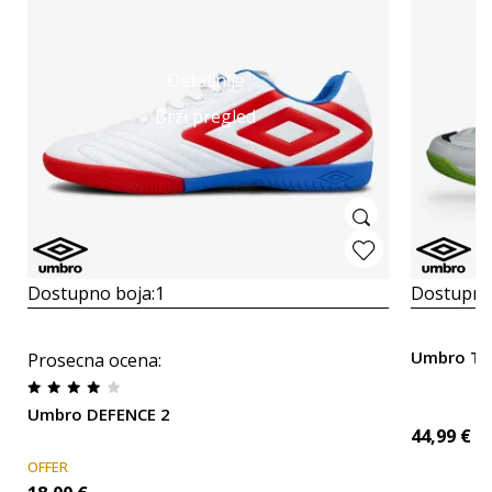
Detaljnije
Brzi pregled
Dostupno boja:
1
Dostupno
Umbro Tac
Prosecna ocena
:
Umbro DEFENCE 2
44,99
€
OFFER