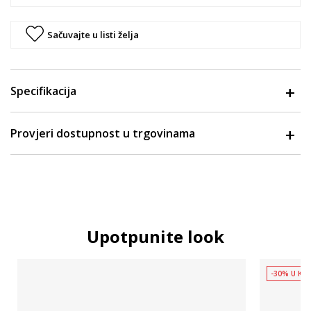
Sačuvajte u listi želja
Specifikacija
Provjeri dostupnost u trgovinama
Upotpunite look
-30% U KOŠ