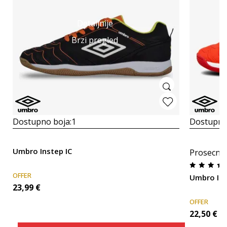
Detaljnije
Brzi pregled
Dostupno boja:
1
Dostupno
Umbro Instep IC
Prosecna
OFFER
Umbro In
23,99
€
OFFER
22,50
€