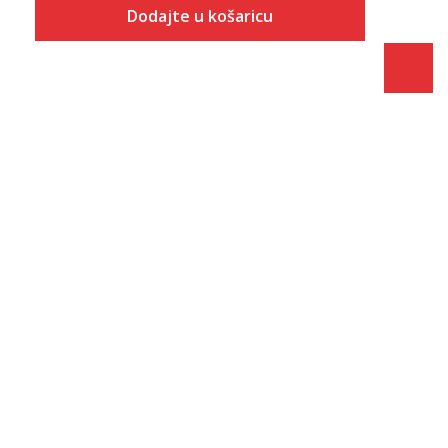
Dodajte u košaricu
Veličina
Dodaj u košaricu
40
41
42
43
44
45
46