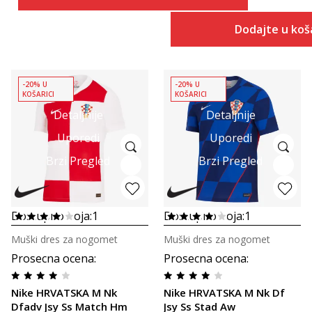
Dodajte u koš
-20% U
-20% U
KOŠARICI
KOŠARICI
Detaljnije
Detaljnije
Uporedi
Uporedi
Brzi Pregled
Brzi Pregled
Dostupno boja:
1
Dostupno boja:
1
Muški dres za nogomet
Muški dres za nogomet
Prosecna ocena
:
Prosecna ocena
:
Nike HRVATSKA M Nk
Nike HRVATSKA M Nk Df
Dfadv Jsy Ss Match Hm
Jsy Ss Stad Aw