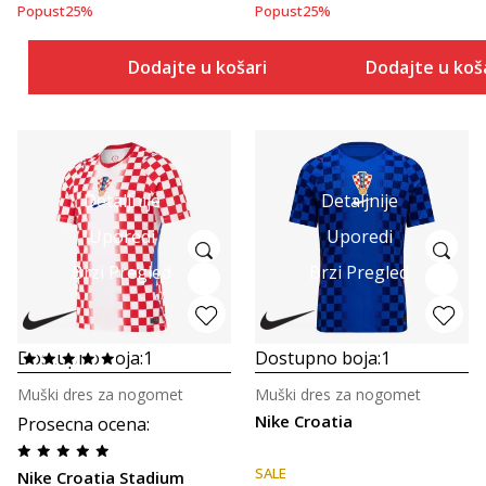
Popust
25
%
Popust
25
%
Dodajte u košaricu
Dodajte u koš
Detaljnije
Detaljnije
Uporedi
Uporedi
Brzi Pregled
Brzi Pregled
Dostupno boja:
1
Dostupno boja:
1
Muški dres za nogomet
Muški dres za nogomet
Nike Croatia
Prosecna ocena
:
SALE
Nike Croatia Stadium