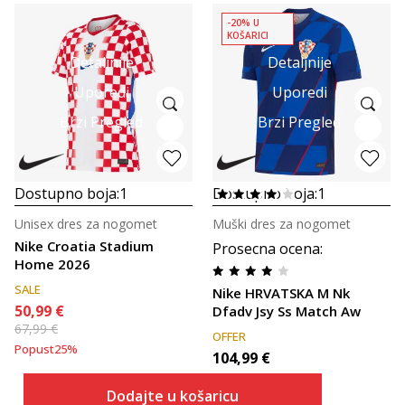
-20% U
KOŠARICI
Detaljnije
Detaljnije
Uporedi
Uporedi
Brzi Pregled
Brzi Pregled
Dostupno boja:
1
Dostupno boja:
1
Unisex dres za nogomet
Muški dres za nogomet
Nike Croatia Stadium
Prosecna ocena
:
Home 2026
SALE
Nike HRVATSKA M Nk
50,99
€
Dfadv Jsy Ss Match Aw
67,99
€
OFFER
Popust
25
%
104,99
€
Dodajte u košaricu