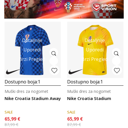
Detaljnije
Detaljnije
Uporedi
Uporedi
Brzi Pregled
Brzi Pregled
Dostupno boja:
1
Dostupno boja:
1
Muški dres za nogomet
Muški dres za nogomet
Nike Croatia Stadium Away
Nike Croatia Stadium
SALE
SALE
65,99
€
65,99
€
87,99
€
87,99
€