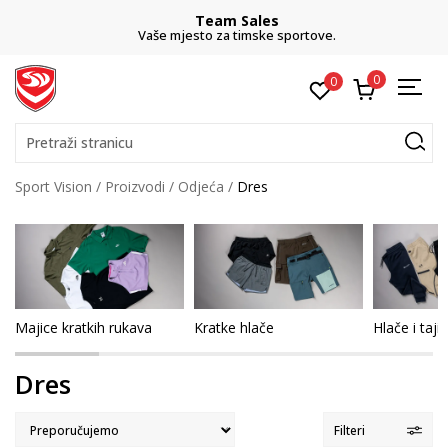
Team Sales
Vaše mjesto za timske sportove.
0
0
Pretraži stranicu
Sport Vision
Proizvodi
Odjeća
Dres
Majice kratkih rukava
Kratke hlače
Hlače i taji
Dres
Filteri