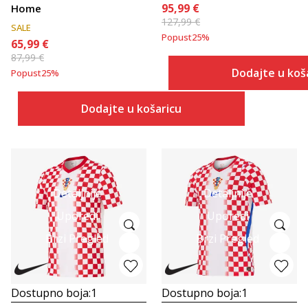
95,99
€
Home
127,99
€
SALE
Popust
25
%
65,99
€
87,99
€
Dodajte u koš
Popust
25
%
Dodajte u košaricu
Detaljnije
Detaljnije
Uporedi
Uporedi
Brzi Pregled
Brzi Pregled
Dostupno boja:
1
Dostupno boja:
1