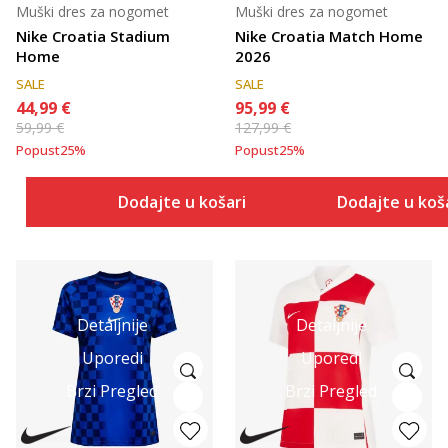
Muški dres za nogomet
Muški dres za nogomet
Nike Croatia Stadium
Nike Croatia Match Home
Home
2026
SALE
SALE
44,99
€
95,99
€
59,99
€
127,99
€
Popust
25
%
Popust
25
%
Dodajte u košaricu
Dodajte u koš
Detaljnije
Detaljnije
Uporedi
Uporedi
Brzi Pregled
Brzi Pregled