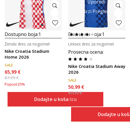
Uporedi
Uporedi
Brzi Pregled
Brzi Pregled
Dostupno boja:
1
Dostupno boja:
1
Ženski dres za nogomet
Unisex dres za nogomet
Nike Croatia Stadium
Prosecna ocena
:
Home 2026
SALE
Nike Croatia Stadium Away
65,99
€
2026
87,99
€
SALE
Popust
25
%
50,99
€
67,99
€
Dodajte u košaricu
Popust
25
%
Dodajte u koš