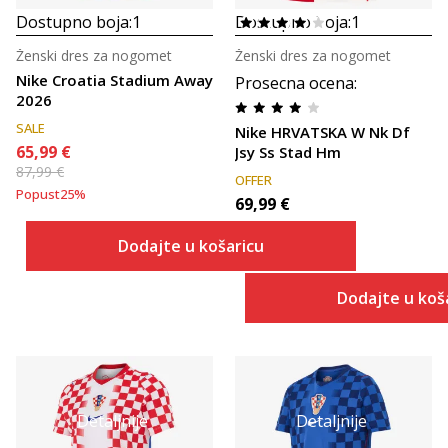
Dostupno boja:
1
Dostupno boja:
1
Ženski dres za nogomet
Ženski dres za nogomet
Nike Croatia Stadium Away
Prosecna ocena
:
2026
SALE
Nike HRVATSKA W Nk Df
65,99
€
Jsy Ss Stad Hm
87,99
€
OFFER
Popust
25
%
69,99
€
Dodajte u košaricu
Dodajte u koš
Detaljnije
Detaljnije