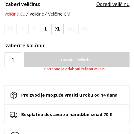
Izaberi veličinu:
Odredi veličinu
Veličine EU
Veličine
Veličine CM
XS
S
M
L
XL
2XL
3XL
Izaberite količinu:
Dodaj u košaricu
Potrebno je odabrati željenu veličinu
Proizvod je moguće vratiti u roku od 14 dana
Besplatna dostava za narudžbe iznad 70 €