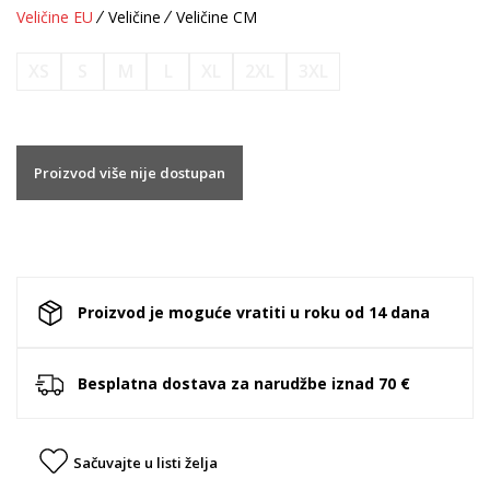
Veličine EU
Veličine
Veličine CM
XS
S
M
L
XL
2XL
3XL
Proizvod više nije dostupan
Proizvod je moguće vratiti u roku od 14 dana
Besplatna dostava za narudžbe iznad 70 €
Sačuvajte u listi želja