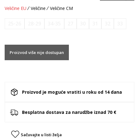
Veličine EU
Veličine
Veličine CM
25-26
28-29
34-35
27
30
31
32
33
Proizvod više nije dostupan
Proizvod je moguće vratiti u roku od 14 dana
Besplatna dostava za narudžbe iznad 70 €
Sačuvajte u listi želja