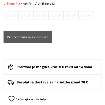
Veličine EU
Veličine
Veličine CM
25-26
27-28
31-32
33-34
29-30
35-36
Proizvod više nije dostupan
Proizvod je moguće vratiti u roku od 14 dana
Besplatna dostava za narudžbe iznad 70 €
Sačuvajte u listi želja