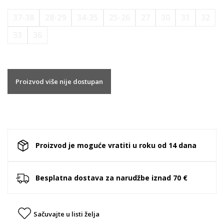
37-38
28-29
34-35
25-26
27
30
31
32
33
36
Proizvod više nije dostupan
Proizvod je moguće vratiti u roku od 14 dana
Besplatna dostava za narudžbe iznad 70 €
Sačuvajte u listi želja