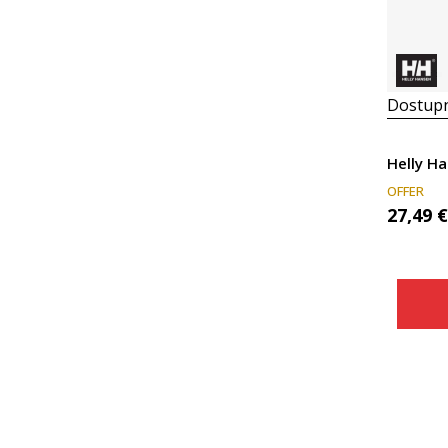
Dostupn
Helly H
OFFER
27,49
€