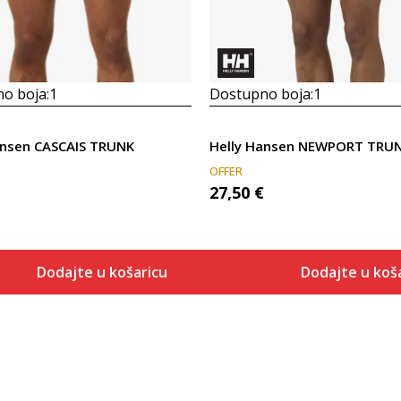
o boja:
1
Dostupno boja:
1
ansen CASCAIS TRUNK
Helly Hansen NEWPORT TRU
OFFER
27,50
€
Dodajte u košaricu
Dodajte u koš
Veličina
Veličina
Dodaj u košaricu
Dodaj u 
S
S
M
M