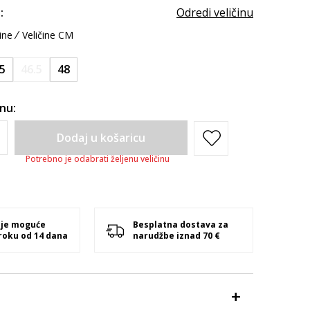
:
Odredi veličinu
ine
Veličine CM
5
46.5
48
inu:
Dodaj u košaricu
Potrebno je odabrati željenu veličinu
 je moguće
Besplatna dostava za
 roku od 14 dana
narudžbe iznad 70 €