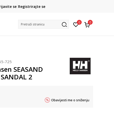
CLICK& COLLECT
rijavite se
Registrirajte se
besplatno preuzimanje u trgovini
0
0
Pretraži stranicu
55-725
nsen SEASAND
 SANDAL 2
Obavijesti me o sniženju