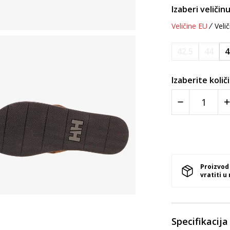
Izaberi veličinu
Veličine EU
Velič
42.5
44
4
Izaberite količ
Proizvod
vratiti u
Specifikacija