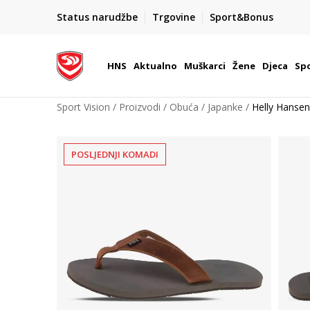
BOX NOW
Status narudžbe
Trgovine
Sport&Bonus
Dostava 1,50 €
| Više od 800 paketomata u Hrvatsko
HNS
Aktualno
Muškarci
Žene
Djeca
Spo
Sport Vision
Proizvodi
Obuća
Japanke
Helly Hans
POSLJEDNJI KOMADI