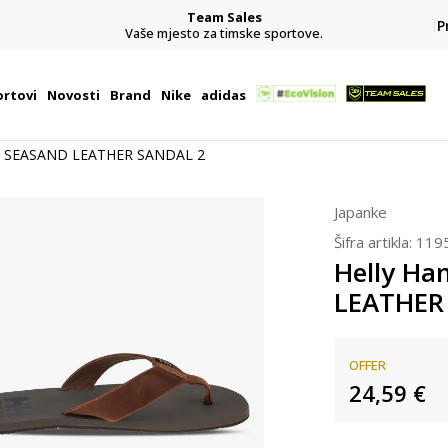
Team Sales
P
j
Vaše mjesto za timske sportove.
rtovi
Novosti
Brand
Nike
adidas
en SEASAND LEATHER SANDAL 2
Japanke
Šifra artikla:
119
Helly Ha
LEATHER
OFFER
24,59
€