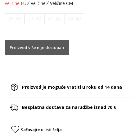
Veličine EU
Veličine
Veličine CM
35-36
37-38
41-42
39-40
Proizvod više nije dostupan
Proizvod je moguće vratiti u roku od 14 dana
Besplatna dostava za narudžbe iznad 70 €
Sačuvajte u listi želja