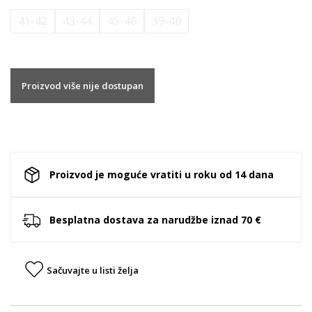
41-42
43-44
45-46
39-40
Proizvod više nije dostupan
Proizvod je moguće vratiti u roku od 14 dana
Besplatna dostava za narudžbe iznad 70 €
Sačuvajte u listi želja