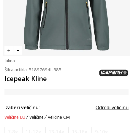
Jakna
Šifra artikla:
51897694I-585
Icepeak Kline
Izaberi veličinu:
Odredi veličinu
Veličine EU
Veličine
Veličine CM
7-8g.
11-12g.
13-14g.
15-16g.
9-10g.