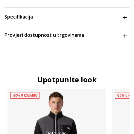
Specifikacija
Provjeri dostupnost u trgovinama
Upotpunite look
-30% U KOŠARICI
-30% U KOŠ
Detaljnije