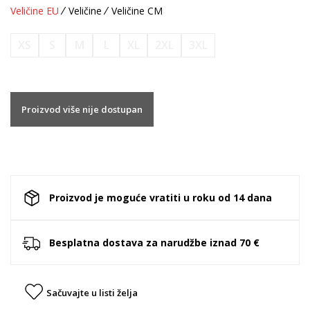
Veličine EU
Veličine
Veličine CM
XS
S
M
L
XL
2XL
3XL
Proizvod više nije dostupan
Proizvod je moguće vratiti u roku od 14 dana
Besplatna dostava za narudžbe iznad 70 €
Sačuvajte u listi želja