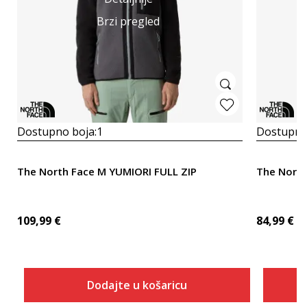
Brzi pregled
Dostupno boja:
1
Dostupno
The North Face M YUMIORI FULL ZIP
The Nort
109,99
€
84,99
€
Dodajte u košaricu