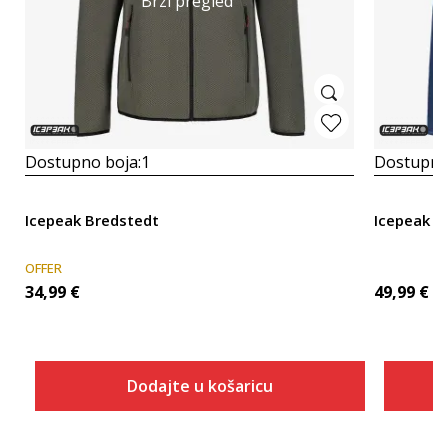
Brzi pregled
Dostupno boja:
1
Dostupno
Icepeak Bredstedt
Icepeak B
OFFER
34,99
€
49,99
€
Dodajte u košaricu
Veličina
Dodaj u košaricu