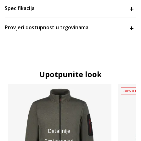
Specifikacija
Provjeri dostupnost u trgovinama
Upotpunite look
-30% U KOŠ
Detaljnije