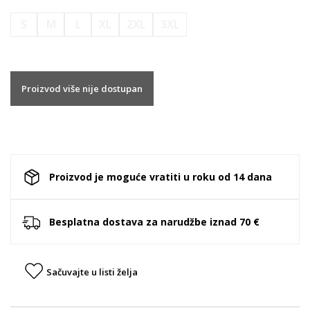
S
M
L
XL
2XL
3XL
Proizvod više nije dostupan
Proizvod je moguće vratiti u roku od 14 dana
Besplatna dostava za narudžbe iznad 70 €
Sačuvajte u listi želja